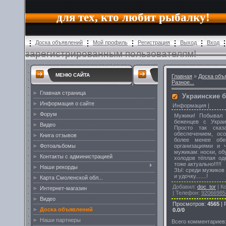
для тех, кто любит рыбалку!
Доска объявлений
Мой профиль
Регистрация
Выход
Вход
зарегистрированным пользователям!
МЕНЮ САЙТА
Главная
»
Доска объ
Разное...
Главная страница
Украинские 
Информация о сайте
Информация |
Форум
Мужики! Побывал 
беженцев с Украин
Видео
Просто так сказ
обеспечением, ос
Книга отзывов
более менее обес
организациями и 
Фотоальбомы
мужикам: носки, об
Контакты с администрацией
холодов тёплая од
тоже актуально!!!!!
Наши рекорды
ЗЫ: среди мужиков 
и удочку.......!
Карта Смоленской обл...
Добавил
:
doc_tor
|
К
Интернет-магазин
|
Телефон
:
92066985
Видео
Просмотров
:
4565
|
Доска объявлений
0.0
/
0
Наши партнеры
Всего комментариев