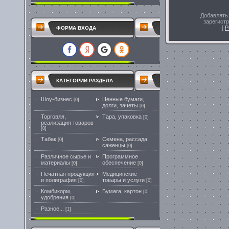
Добавлять
зарегист
[
Р
ФОРМА ВХОДА
КАТЕГОРИИ РАЗДЕЛА
Шоу-бизнес
Ценные бумаги,
[0]
долги, зачеты
[0]
Торговля,
Тара, упаковка
[0]
реализация товаров
[0]
Табак
Семена, рассада,
[0]
саженцы
[0]
Различное сырье и
Программное
материалы
обеспечение
[0]
[0]
Печатная продукция
Медицинские
и полиграфия
товары и услуги
[0]
[0]
Комбикорм,
Бумага, картон
[0]
удобрения
[0]
Разное...
[1]