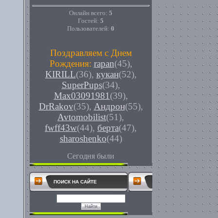
Онлайн всего:
5
Гостей:
5
Пользователей:
0
Поздравляем с Днем
Рождения:
rapan
(45)
,
KIRILL
(36)
,
кукан
(52)
,
SuperPups
(34)
,
Max03091981
(39)
,
DrRakov
(35)
,
Андрон
(55)
,
Avtomobilist
(51)
,
fwff43w
(44)
,
берта
(47)
,
sharoshenko
(44)
Сегодня были
ПОИСК НА САЙТЕ