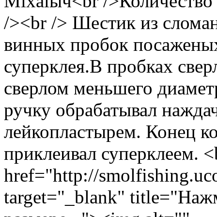
Miхalыч<br />Количество 
/><br /> Шестик из слома
винных пробок посажены
суперклея.В пробках свер
сверлом меньшего диаметр
ручку обрабатывал нажда
лейкопластырем. Конец к
приклеивал суперклеем. <b
href="http://smolfishing.uc
target="_blank" title="На