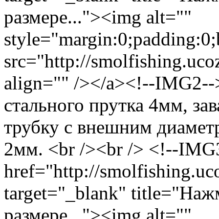
размере..."><img alt=""
style="margin:0;padding:0;
src="http://smolfishing.uco
align="" /></a><!--IMG2--
стального прутка 4мм, за
трубку с внешним диамет
2мм. <br /><br /> <!--IMG
href="http://smolfishing.uc
target="_blank" title="На
размере..."><img alt=""