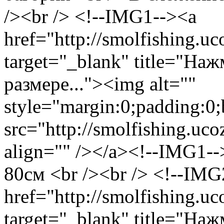
/><br /> <!--IMG1--><a
href="http://smolfishing.uc
target="_blank" title="На
размере..."><img alt=""
style="margin:0;padding:0;
src="http://smolfishing.uco
align="" /></a><!--IMG1--
80см <br /><br /> <!--IMG
href="http://smolfishing.uc
target="_blank" title="На