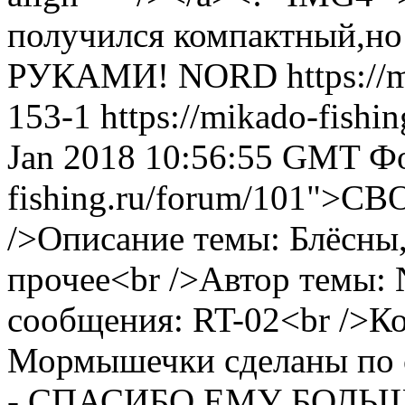
получился компактный,но
РУКАМИ!
NORD
https://
153-1
https://mikado-fishi
Jan 2018 10:56:55 GMT
Фо
fishing.ru/forum/101">
/>Описание темы: Блёсн
прочее<br />Автор темы:
сообщения: RT-02<br />Ко
Мормышечки сделаны по с
- СПАСИБО ЕМУ БОЛЬШОЕ