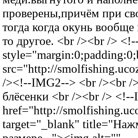
проверены,причём при св
тогда когда окунь вообще 
то другое. <br /><br /> <!
style="margin:0;padding:0;
src="http://smolfishing.uco
/><!--IMG2--> <br /><br
блёсенки <br /><br /> <!-
href="http://smolfishing.uc
target="_blank" title="На
размере..."><img alt=""