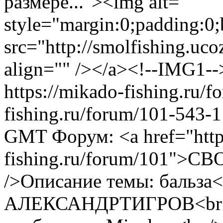
размере..."><img alt=""
style="margin:0;padding:0;
src="http://smolfishing.uco
align="" /></a><!--IMG1--
https://mikado-fishing.ru/
fishing.ru/forum/101-543-
GMT
Форум: <a href="http
fishing.ru/forum/101">
/>Описание темы: бальза<
АЛЕКСАНДРТИГРОВ<br /