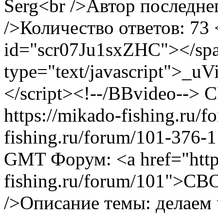
Serg<br />Автор последн
/>Количество ответов: 73
id="scr07Ju1sxZHC"></spa
type="text/javascript">_uVi
</script><!--/BBvideo-->
С
https://mikado-fishing.ru/
fishing.ru/forum/101-376-
GMT
Форум: <a href="http
fishing.ru/forum/101">
/>Описание темы: делаем