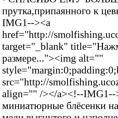
прутка,припаянного к цевь
IMG1--><a
href="http://smolfishing.uc
target="_blank" title="На
размере..."><img alt=""
style="margin:0;padding:0;
src="http://smolfishing.uco
align="" /></a><!--IMG1--
миниатюрные блёсенки на
меди.выгнутого и наполн