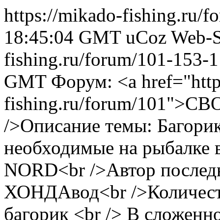
https://mikado-fishing.ru/
18:45:04 GMT
uCoz Web-S
fishing.ru/forum/101-153-
GMT
Форум: <a href="http
fishing.ru/forum/101">
/>Описание темы: Багорик
необходимые на рыбалке 
NORD<br />Автор послед
ХОНДАвод<br />Количеств
багорик <br /> В сложенн