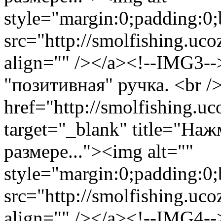
style="margin:0;padding:0;
src="http://smolfishing.uco
align="" /></a><!--IMG3--
"позитивная" ручка. <br /
href="http://smolfishing.uc
target="_blank" title="На
размере..."><img alt=""
style="margin:0;padding:0;
src="http://smolfishing.uco
align="" /></a><!--IMG4--