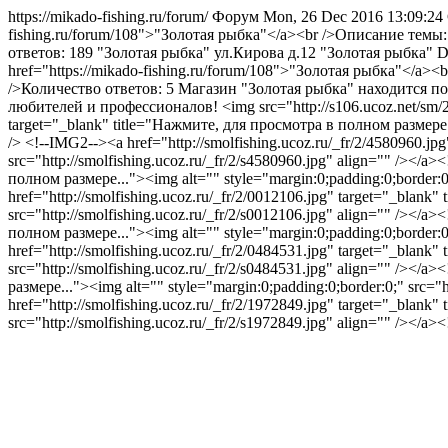
https://mikado-fishing.ru/forum/
Форум
Mon, 26 Dec 2016 13:09:2
fishing.ru/forum/108">"Золотая рыбка"</a><br />Описание темы
ответов: 189
"Золотая рыбка" ул.Кирова д.12
"Золотая рыбка"
D
href="https://mikado-fishing.ru/forum/108">"Золотая рыбка"</
/>Количество ответов: 5
Магазин "Золотая рыбка" находится по
любителей и профессионалов! <img src="http://s106.ucoz.net/sm/24/s
target="_blank" title="Нажмите, для просмотра в полном размере...
/> <!--IMG2--><a href="http://smolfishing.ucoz.ru/_fr/2/4580960.j
src="http://smolfishing.ucoz.ru/_fr/2/s4580960.jpg" align="" /></a
полном размере..."><img alt="" style="margin:0;padding:0;border:0;
href="http://smolfishing.ucoz.ru/_fr/2/0012106.jpg" target="_blank
src="http://smolfishing.ucoz.ru/_fr/2/s0012106.jpg" align="" /></a
полном размере..."><img alt="" style="margin:0;padding:0;border:0;
href="http://smolfishing.ucoz.ru/_fr/2/0484531.jpg" target="_blank
src="http://smolfishing.ucoz.ru/_fr/2/s0484531.jpg" align="" /></
размере..."><img alt="" style="margin:0;padding:0;border:0;" src="
href="http://smolfishing.ucoz.ru/_fr/2/1972849.jpg" target="_blank
src="http://smolfishing.ucoz.ru/_fr/2/s1972849.jpg" align="" /></a>