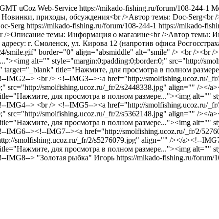
4 GMT
uCoz Web-Service
https://mikado-fishing.ru/forum/108-244-1
Mo
: Новинки, приходы, обсуждения<br />Автор темы: Doc-Serg<br /
oc-Serg
https://mikado-fishing.ru/forum/108-244-1
https://mikado-fis
a><br />Описание темы: Информация о магазине<br />Автор темы: 
 адресу: г. Смоленск, ул. Кирова 12 (напротив офиса Росгосстра
mile.gif" border="0" align="absmiddle" alt="smile" /> <br /><br /> 
"><img alt="" style="margin:0;padding:0;border:0;" src="http://smol
pg" target="_blank" title="Нажмите, для просмотра в полном размере.
><!--IMG2--> <br /> <!--IMG3--><a href="http://smolfishing.ucoz.ru/_
" src="http://smolfishing.ucoz.ru/_fr/2/s2448338.jpg" align="" /></
" title="Нажмите, для просмотра в полном размере..."><img alt="" st
><!--IMG4--> <br /> <!--IMG5--><a href="http://smolfishing.ucoz.ru/_
" src="http://smolfishing.ucoz.ru/_fr/2/s5362148.jpg" align="" /></
" title="Нажмите, для просмотра в полном размере..."><img alt="" st
a><!--IMG6--><!--IMG7--><a href="http://smolfishing.ucoz.ru/_fr/2/5
http://smolfishing.ucoz.ru/_fr/2/s5276079.jpg" align="" /></a><!--IM
" title="Нажмите, для просмотра в полном размере..."><img alt="" st
<!--IMG8-->
"Золотая рыбка"
Игорь
https://mikado-fishing.ru/forum/