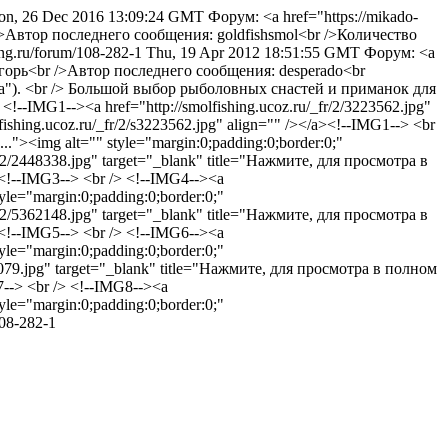
n, 26 Dec 2016 13:09:24 GMT
Форум: <a href="https://mikado-
>Автор последнего сообщения: goldfishsmol<br />Количество
hing.ru/forum/108-282-1
Thu, 19 Apr 2012 18:51:55 GMT
Форум: <a
Игорь<br />Автор последнего сообщения: desperado<br
ха"). <br /> Большой выбор рыболовных снастей и приманок для
<!--IMG1--><a href="http://smolfishing.ucoz.ru/_fr/2/3223562.jpg"
fishing.ucoz.ru/_fr/2/s3223562.jpg" align="" /></a><!--IMG1--> <br
.."><img alt="" style="margin:0;padding:0;border:0;"
fr/2/2448338.jpg" target="_blank" title="Нажмите, для просмотра в
a><!--IMG3--> <br /> <!--IMG4--><a
yle="margin:0;padding:0;border:0;"
fr/2/5362148.jpg" target="_blank" title="Нажмите, для просмотра в
a><!--IMG5--> <br /> <!--IMG6--><a
yle="margin:0;padding:0;border:0;"
276079.jpg" target="_blank" title="Нажмите, для просмотра в полном
G7--> <br /> <!--IMG8--><a
yle="margin:0;padding:0;border:0;"
108-282-1