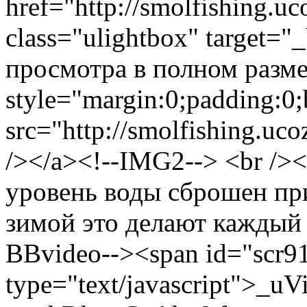
href="http://smolfishing.uc
class="ulightbox" target="
просмотра в полном размер
style="margin:0;padding:0;
src="http://smolfishing.uco
/></a><!--IMG2--> <br />
уровень воды сброшен при
зимой это делают каждый с
BBvideo--><span id="scr9
type="text/javascript">_uV