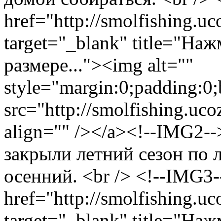
href="http://smolfishing.uc
target="_blank" title="На
размере..."><img alt=""
style="margin:0;padding:0;
src="http://smolfishing.uco
align="" /></a><!--IMG2-->
закрыли летний сезон по л
осенний. <br /> <!--IMG3
href="http://smolfishing.uc
target="_blank" title="На