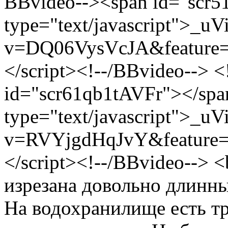
BBvideo--><span id="scr5
type="text/javascript">_uV
v=DQ06VysVcJA&feature=yout
</script><!--/BBvideo--> 
id="scr61qb1tAVFr"></spa
type="text/javascript">_uV
v=RVYjgdHqJvY&feature=yout
</script><!--/BBvideo--> <
изрезана довольно длинны
На водохранилище есть тр