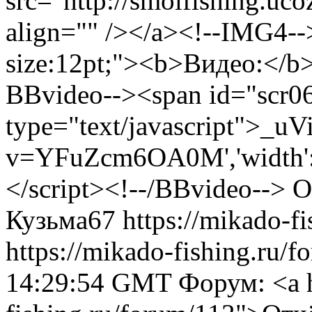
src="http://smolfishing.uco
align="" /></a><!--IMG4-->
size:12pt;"><b>Видео:</b>
BBvideo--><span id="scr0
type="text/javascript">_uV
v=YFuZcm6OA0M','width':'42
</script><!--/BBvideo-->
О
Кузьма67
https://mikado-f
https://mikado-fishing.ru/
14:29:54 GMT
Форум: <a h