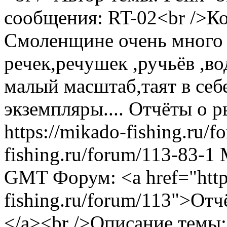
сообщения: RT-02<br />Ко
Смоленщине очень много 
речек,речушек ,ручьёв ,во
малый масштаб,таят в себ
экземпляры....
Отчёты о р
https://mikado-fishing.ru/
fishing.ru/forum/113-83-1
GMT
Форум: <a href="http
fishing.ru/forum/113">Отч
</a><br />Описание темы