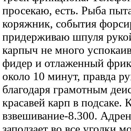
просекаю, есть. Рыба пыт
коряжник, события форсир
придерживаю шпуля рукой
карпыч не много успокаива
фидер и отлаженный фрикц
около 10 минут, правда ру
благодаря грамотным деи
красавей карп в подсаке.
взвешивание-8.300. Адре
заползает во все уголки м