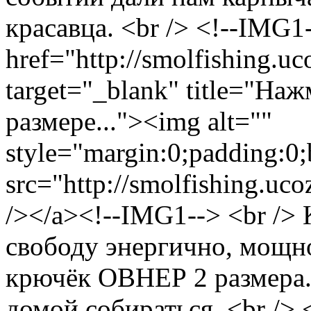
красавца. <br /> <!--IMG1
href="http://smolfishing.uc
target="_blank" title="На
размере..."><img alt=""
style="margin:0;padding:0;
src="http://smolfishing.uco
/></a><!--IMG1--> <br />
свободу энергично, мощно
крючёк ОВНЕР 2 размера. 
домой собираться. <br />