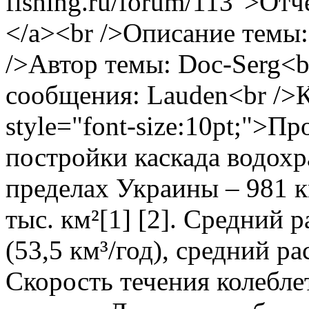
fishing.ru/forum/113">Отч
</a><br />Описание темы:
/>Автор темы: Doc-Serg<b
сообщения: Lauden<br />К
style="font-size:10pt;">П
постройки каскада водохр
пределах Украины – 981 к
тыс. км²[1] [2]. Средний р
(53,5 км³/год), средний ра
Скорость течения колеблет