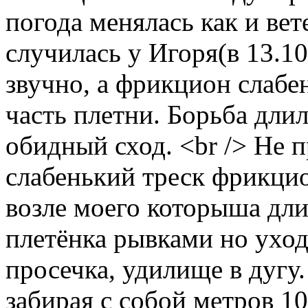
погода менялась как и вет
случилась у Игоря(в 13.10
звучно, а фрикцион слабе
часть плетни. Борьба дли
обидный сход. <br /> Не 
слабенький треск фрикцио
возле моего которыша дли
плетёнка рывками но уход
просечка, удилище в дугу
забирая с собой метров 1