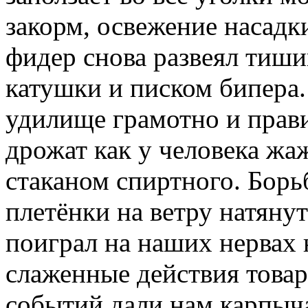
закорм, освежение насадки
фидер снова развеял тиш
катушки и писком бипера
удилище грамотно и прави
дрожат как у человека жа
стаканом спиртного. Борь
плетёнки на ветру натянут
поиграл на наших нервах 
слаженные действия това
событий дали нам карпыча