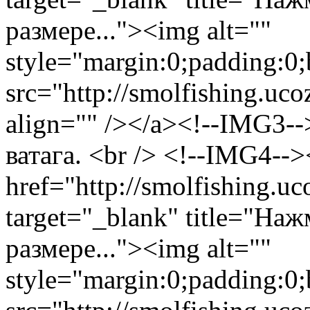
размере..."><img alt=""
style="margin:0;padding:0;
src="http://smolfishing.uco
align="" /></a><!--IMG3--
ватага. <br /> <!--IMG4-->
href="http://smolfishing.uc
target="_blank" title="На
размере..."><img alt=""
style="margin:0;padding:0;