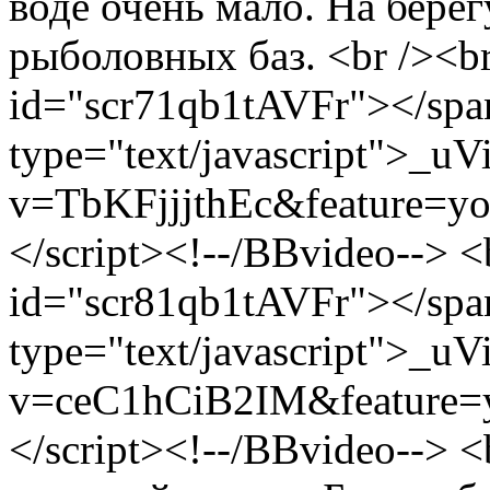
воде очень мало. На берег
рыболовных баз. <br /><br
id="scr71qb1tAVFr"></spa
type="text/javascript">_uV
v=TbKFjjjthEc&feature=youtu
</script><!--/BBvideo--> <
id="scr81qb1tAVFr"></spa
type="text/javascript">_uV
v=ceC1hCiB2IM&feature=yout
</script><!--/BBvideo--> <