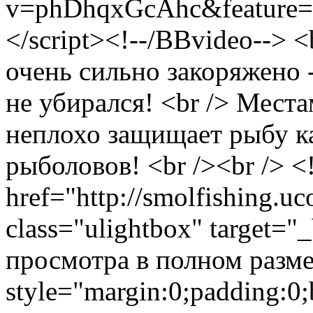
v=phDhqxGcAhc&feature=yout
</script><!--/BBvideo--> 
очень сильно закоряжено 
не убирался! <br /> Мест
неплохо защищает рыбу как
рыболовов! <br /><br /> 
href="http://smolfishing.uc
class="ulightbox" target="
просмотра в полном размер
style="margin:0;padding:0;