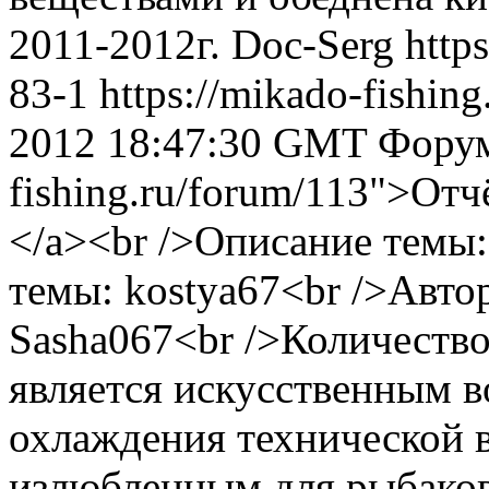
2011-2012г.
Doc-Serg
http
83-1
https://mikado-fishin
2012 18:47:30 GMT
Форум:
fishing.ru/forum/113">Отч
</a><br />Описание темы
темы: kostya67<br />Авто
Sasha067<br />Количество
является искусственным в
охлаждения технической в
излюбленным для рыбаков.