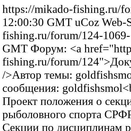
https://mikado-fishing.ru/
12:00:30 GMT
uCoz Web-S
fishing.ru/forum/124-1069
GMT
Форум: <a href="http
fishing.ru/forum/124">До
/>Автор темы: goldfishsm
сообщения: goldfishsmol<b
Проект положения о секц
рыболовного спорта СРФР
Секции по дисциплинам р