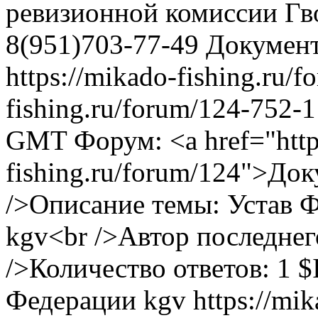
ревизионной комиссии Гво
8(951)703-77-49
Докумен
https://mikado-fishing.ru/
fishing.ru/forum/124-752-
GMT
Форум: <a href="http
fishing.ru/forum/124">До
/>Описание темы: Устав 
kgv<br />Автор последнего
/>Количество ответов: 1
$
Федерации
kgv
https://mi