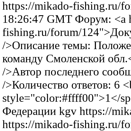
https://mikado-fishing.ru/
18:26:47 GMT
Форум: <a h
fishing.ru/forum/124">До
/>Описание темы: Положе
команду Смоленской обл.<
/>Автор последнего сообщ
/>Количество ответов: 6
<
style="color:#ffff00">1</s
Федерации
kgv
https://mi
https://mikado-fishing.ru/