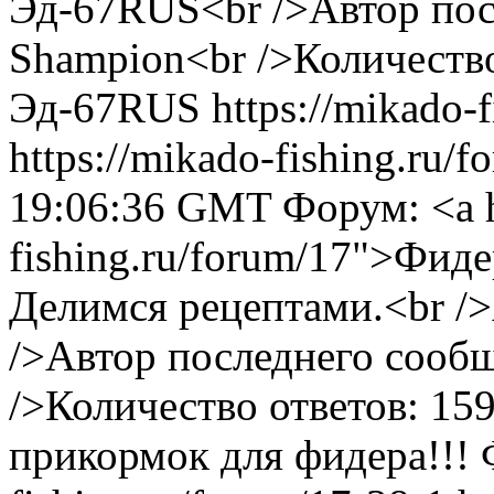
Эд-67RUS<br />Автор пос
Shampion<br />Количество
Эд-67RUS
https://mikado-
https://mikado-fishing.ru/
19:06:36 GMT
Форум: <a h
fishing.ru/forum/17">Фид
Делимся рецептами.<br />
/>Автор последнего сооб
/>Количество ответов: 15
прикормок для фидера!!!