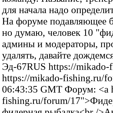
для начала надо опреде
На форуме подавляющее б
но думаю, человек 10 "фи
админы и модераторы, пр
удалять, давайте дождемс
Эд-67RUS
https://mikado-
https://mikado-fishing.ru/
06:43:35 GMT
Форум: <a h
fishing.ru/forum/17">Фид
фидерная рыбалка<br />Ав