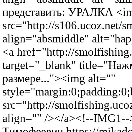
представить: УРАЛКА <i
src="http://s106.ucoz.net/
align="absmiddle" alt="hap
<a href="http://smolfishing
target="_blank" title="На
размере..."><img alt=""
style="margin:0;padding:0;
src="http://smolfishing.uco
align="" /></a><!--IMG1--
Тимофеевич
https://mikad