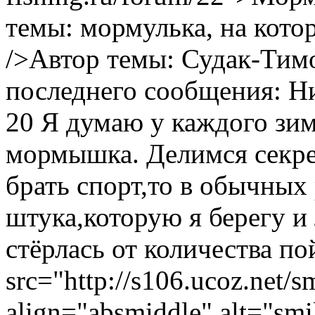
темы: мормулька, на кото
/>Автор темы: Судак-Тим
последнего сообщения: Ни
20
Я думаю у каждого зи
мормышка. Делимся секре
брать спорт,то в обычных
штука,которую я берегу и
стёрлась от количества п
src="http://s106.ucoz.net/s
align="absmiddle" alt="smi