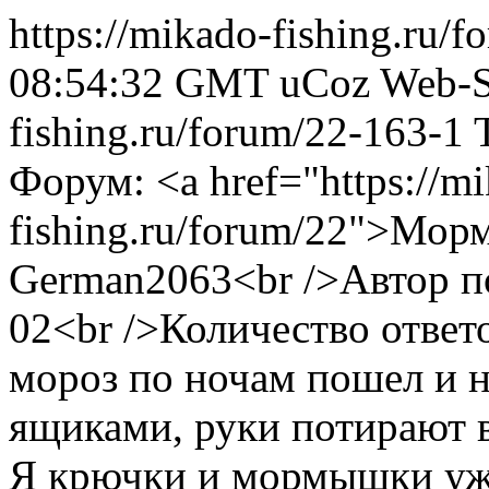
https://mikado-fishing.ru/
08:54:32 GMT
uCoz Web-S
fishing.ru/forum/22-163-1
Форум: <a href="https://m
fishing.ru/forum/22">Мор
German2063<br />Автор п
02<br />Количество ответ
мороз по ночам пошел и н
ящиками, руки потирают в
Я крючки и мормышки уж