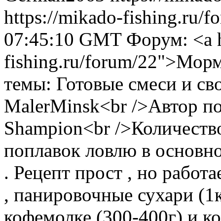
https://mikado-fishing.ru/
07:45:10 GMT
Форум: <a h
fishing.ru/forum/22">Мо
темы: Готовые смеси и св
MalerMinsk<br />Автор п
Shampion<br />Количество
поплавок ловлю в основн
. Рецепт прост , но работ
, панировочные сухари (1
кофемолке (300-400г) и к