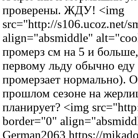
проверены. ЖДУ! <img
src="http://s106.ucoz.net/s
align="absmiddle" alt="co
промерз см на 5 и больше
первому льду обычно еду 
промерзает нормально). О
прошлом сезоне на жерли
планирует? <img src="http:
border="0" align="absmiddl
German2063
https://mikad