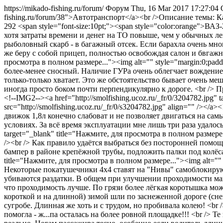
https://mikado-fishing.ru/forum/
Форум
Thu, 16 Mar 2017 17:27:0
fishing.ru/forum/38">Автотранспорт</a><br />Описание темы: К
292
<span style="font-size:10pt;"><span style="color:orange">
хотя затраты времени и денег на ТО повыше, чем у обычных ле
рыболовный скарб - в багажный отсек. Если барахла очень мн
же беру с собой прицеп, полностью освобождая салон и бвгажный о
просмотра в полном размере..."><img alt="" style="margin:0;paddi
более-менее сносный. Наличие ГУРа очень облегчает вождение
только-только хватает. Это же обстоятельство бывает очень меш
иногда просто боком почти перпендикулярно к дороге. <br /> Пр
<!--IMG2--><a href="http://smolfishing.ucoz.ru/_fr/0/3204782.jpg"
src="http://smolfishing.ucoz.ru/_fr/0/s3204782.jpg" align="" />
движок 1,8л конечно слабоват и не позволяет двигаться на са
условиях. За всё время эксплуатации мне лишь три раза удалось в
target="_blank" title="Нажмите, для просмотра в полном размере...
/><br /> Как правило удаётся выбраться без посторонней помо
бампер в районе крепёжной трубы, подложить палки под колёса и с
title="Нажмите, для просмотра в полном размере..."><img alt="" st
Некоторые покатушечники 4х4 ставят на "Нивы" самоблокирующ
убиваются раздатки. В общем при улучшении проходимости маш
что проходимость лучше. По грязи более лёгкая коротышка мож
короткой и на длинной) зимой шли по заснеженной дороге (сне
сугробе. Длинная же хоть и с трудом, но пробивала колею! <br
помогла - ж...па осталась на более ровной площадке!!! <br /> 