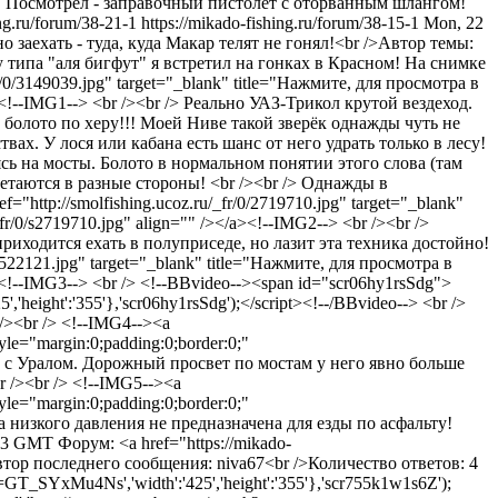
ужи. Посмотрел - заправочный пистолет с оторванным шлангом!
ing.ru/forum/38-21-1
https://mikado-fishing.ru/forum/38-15-1
Mon, 22
о заехать - туда, куда Макар телят не гонял!<br />Автор темы:
ну типа "аля бигфут" я встретил на гонках в Красном! На снимке
r/0/3149039.jpg" target="_blank" title="Нажмите, для просмотра в
</a><!--IMG1--> <br /><br /> Реально УАЗ-Трикол крутой вездеход.
г, болото по херу!!! Моей Ниве такой зверёк однажды чуть не
вах. У лося или кабана есть шанс от него удрать только в лесу!
ясь на мосты. Болото в нормальном понятии этого слова (там
летаются в разные стороны! <br /><br /> Однажды в
http://smolfishing.ucoz.ru/_fr/0/2719710.jpg" target="_blank"
fr/0/s2719710.jpg" align="" /></a><!--IMG2--> <br /><br />
иходится ехать в полуприседе, но лазит эта техника достойно!
9522121.jpg" target="_blank" title="Нажмите, для просмотра в
/a><!--IMG3--> <br /> <!--BBvideo--><span id="scr06hy1rsSdg">
'height':'355'},'scr06hy1rsSdg');</script><!--/BBvideo--> <br />
/><br /> <!--IMG4--><a
yle="margin:0;padding:0;border:0;"
рядом с Уралом. Дорожный просвет по мостам у него явно больше
 /><br /> <!--IMG5--><a
yle="margin:0;padding:0;border:0;"
зина низкого давления не предназначена для езды по асфальту!
:03 GMT
Форум: <a href="https://mikado-
тор последнего сообщения: niva67<br />Количество ответов: 4
GT_SYxMu4Ns','width':'425','height':'355'},'scr755k1w1s6Z');