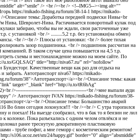
r /><br /> Вот такое вот моё рыболовное авто! Бывало оно
middle" alt="smile" /> <br /><br /> <!--IMG5--><img alt=""
Игорь
https://mikado-fishing.ru/forum/38-14-1
https://mikado-
<br />Описание темы: Доработка передней подвески Нивы<br
/м Нива, Шевролет-Нива. Растачивается поворотный кулак под
кулаки забираю, чтобы вы не ждали, свои расточенные уже
с установкой <br /> .........5,2 т.р. без установки(на обмен)
сы. <br /><br /> Плюсы от установки: <br /> более тихая
тролировать зазор подшипника. <br /> подшипник рассчитан на
компанией. В таком случае цена повышается на 4,5 т.р.
смотреть схемы и местонахождение можно на моем сайте. По
/u.to/GQLSAQ" title="http://niva67.ru/" rel="nofollow"
ин Бундесторг. Качественные вещи как раз для отдыха на
и забрать.
Автотранспорт
niva67
https://mikado-
shing.ru/forum/38">Автотранспорт</a><br />Описание темы: какая
"link" target="_blank" href="http://u.to/tR6hAg"
/>---------------------------------------------<br />мне выпали ауди
appy" />
Автотранспорт
IVAN
https://mikado-fishing.ru/forum/38-
Автотранспорт</a><br />Описание темы: Большинство аварий
116
Во блин сегодня лохонулся!!! <br /><br /> С утра торопился
ину и поехал! На выезде сообразил, что в бак то я бензин не лил
тно к колонке. Пока разъехались с одним челом отвлёкся и не
и доломал ранее треснутую декоративную пластиковую
л ушами - трубе пофиг, а мне геморр с косметическим ремонтом!
tp://s106.ucoz.net/sm/24/happy.gif" border="0" align="absmiddle"