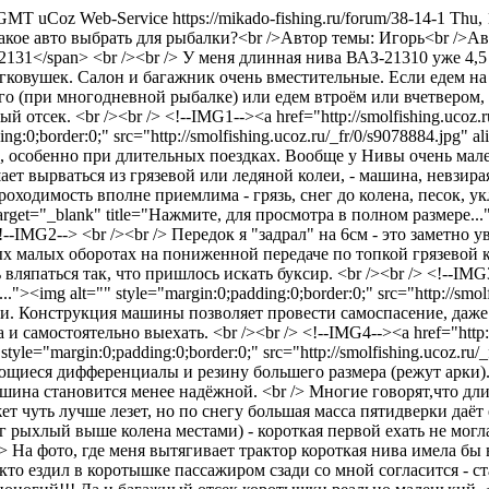
4 GMT
uCoz Web-Service
https://mikado-fishing.ru/forum/38-14-1
Thu,
акое авто выбрать для рыбалки?<br />Автор темы: Игорь<br />Ав
ВАЗ-2131</span> <br /><br /> У меня длинная нива ВАЗ-21310 уже 
гковушек. Салон и багажник очень вместительные. Если едем на
ого (при многодневной рыбалке) или едем втроём или вчетвером
тсек. <br /><br /> <!--IMG1--><a href="http://smolfishing.ucoz.ru
ng:0;border:0;" src="http://smolfishing.ucoz.ru/_fr/0/s9078884.jpg
, особенно при длительных поездках. Вообще у Нивы очень мале
ает вырваться из грязевой или ледяной колеи, - машина, невзира
оходимость вполне приемлима - грязь, снег до колена, песок, укл
 target="_blank" title="Нажмите, для просмотра в полном размере..."
</a><!--IMG2--> <br /><br /> Передок я "задрал" на 6см - это заме
мых малых оборотах на пониженной передаче по топкой грязевой 
ляпаться так, что пришлось искать буксир. <br /><br /> <!--IMG3-->
"><img alt="" style="margin:0;padding:0;border:0;" src="http://smol
щи. Конструкция машины позволяет провести самоспасение, даже
амостоятельно выехать. <br /><br /> <!--IMG4--><a href="http://s
yle="margin:0;padding:0;border:0;" src="http://smolfishing.ucoz.ru/_
иеся дифференциалы и резину большего размера (режут арки). Н
ина становится менее надёжной. <br /> Многие говорят,что дли
ет чуть лучше лезет, но по снегу большая масса пятидверки даё
г рыхлый выше колена местами) - короткая первой ехать не могл
 /> На фото, где меня вытягивает трактор короткая нива имела б
Те кто ездил в коротышке пассажиром сзади со мной согласится - 