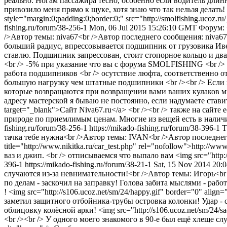
реально. Ногам пассажира тесно, особенно если водитель длинн
привозило меня прямо к щуке, хотя знаю что так нельзя делать! <im
style="margin:0;padding:0;border:0;" src="http://smolfishing.ucoz.r
fishing.ru/forum/38-256-1
Mon, 06 Jul 2015 15:26:10 GMT
Форум: 
/>Автор темы: niva67<br />Автор последнего сообщения: niva67
больший радиус, впрессовывается подшипник от грузовика Иве
ставлю. Подшипник запрессован, стоит стопорное кольцо и два сал
<br /> -5% при указание что вы с форума SMOLFISHING <br /> З
работа подшипников <br /> осутствие люфта, соответственно о
большую нагрузку чем штатные подшипники <br /><br /> Если на
которые возвращаются при возвращении вами ваших кулаков мне
адресу мастерской я бываю не постоянно, если надумаете ставить з
target="_blank">Сайт Niva67.ru</a> <br /><br /> также на сайт
природе по приемлимым ценам. Многие из вещей есть в наличи
fishing.ru/forum/38-256-1
https://mikado-fishing.ru/forum/38-396-1
T
тачка тебе нужна<br />Автор темы: IVAN<br />Автор последне
title="http://www.nikitka.ru/car_test.php" rel="nofollow">http://www.
ваз и джип. <br /> отписываемся что выпало вам <img src="http://
396-1
https://mikado-fishing.ru/forum/38-21-1
Sat, 15 Nov 2014 20
случаются из-за невнимательности!<br />Автор темы: Игорь<br
по делам - заскочил на заправку! Голова забита мыслями - работ
! <img src="http://s106.ucoz.net/sm/24/happy.gif" border="0" al
заметил защитного отбойника-трубы островка колонки! Удар -
облицовку колёсной арки! <img src="http://s106.ucoz.net/sm/24/s
<br /><br /> У одного моего знакомого в 90-е был ещё хлеще случ