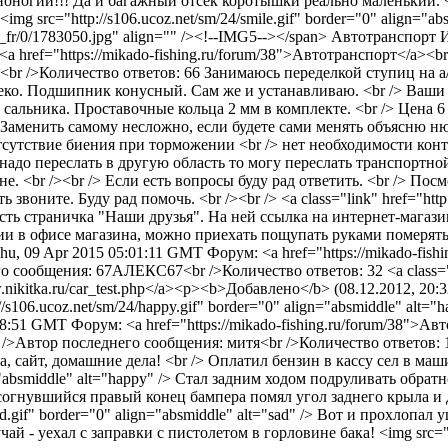
оногий!!! Да и багажный отсек коротышки реально маленький. <b
g src="http://s106.ucoz.net/sm/24/smile.gif" border="0" align="abs
u/_fr/0/1783050.jpg" align="" /><!--IMG5--></span>
Автотранспорт
<a href="https://mikado-fishing.ru/forum/38">Автотранспорт</a>
<br />Количество ответов: 66
Занимаюсь переделкой ступиц на а
ко. Подшипник конусный. Сам же и устанавливаю. <br /> Ваши 
ьника. Проставочные кольца 2 мм в комплекте. <br /> Цена 6 т.р. 
аменить самому несложно, если будете сами менять объясню нюан
тсутствие биения при торможении <br /> нет необходимости кон
до переслать в другую область то могу переслать транспортной 
. <br /><br /> Если есть вопросы буду рад ответить. <br /> По
воните. Буду рад помочь. <br /><br /> <a class="link" href="http:/
е есть страничка "Наши друзья". На ней ссылка на интернет-магаз
и в офисе магазина, можно приехать пощупать руками померять 
hu, 09 Apr 2015 05:01:11 GMT
Форум: <a href="https://mikado-fi
го сообщения: 67АЛЕКС67<br />Количество ответов: 32
<a class=
nikitka.ru/car_test.php</a><p><b>Добавлено</b> (08.12.2012, 20:32)<br 
s106.ucoz.net/sm/24/happy.gif" border="0" align="absmiddle" alt="h
:08:51 GMT
Форум: <a href="https://mikado-fishing.ru/forum/38">
 />Автор последнего сообщения: митя<br />Количество ответов: 
а, сайт, домашние дела! <br /> Оплатил бензин в кассу сел в маш
ign="absmiddle" alt="happy" /> Стал задним ходом подруливать обра
 согнувшийся правый конец бампера помял угол заднего крыла 
ad.gif" border="0" align="absmiddle" alt="sad" /> Вот и прохлопа
ай - уехал с заправки с пистолетом в горловине бака! <img src="ht