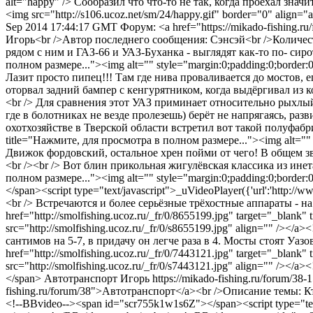
alt="happy" /> Сообразил что что-то не так, когда проехал зна
<img src="http://s106.ucoz.net/sm/24/happy.gif" border="0" align="
Sep 2014 17:44:17 GMT
Форум: <a href="https://mikado-fishing
Игорь<br />Автор последнего сообщения: Сэнсэй<br />Количест
рядом с ним и ГАЗ-66 и УАЗ-Буханка - выглядят как-то по- сиротск
полном размере..."><img alt="" style="margin:0;padding:0;border:0
Лазит просто пипец!!! Там где нива проваливается до мостов, е
оторвал задний бампер с кенгурятником, когда выдёргивал из ко
<br /> Для сравнения этот УАЗ приминает относительно рыхлый 
где в болотниках не везде пролезешь) берёт не напрягаясь, раз
охотхозяйстве в Тверской области встретил вот такой полуфабричн
title="Нажмите, для просмотра в полном размере..."><img alt="" st
Движок фордовский, остальное хрен пойми от чего! В общем зв
<br /><br /> Вот блин прикольная жигулёвская классика из инета! 
полном размере..."><img alt="" style="margin:0;padding:0;border:0
</span><script type="text/javascript">_uVideoPlayer({'url':'http:/
<br /> Встречаются и более серьёзные трёхостные аппараты - н
href="http://smolfishing.ucoz.ru/_fr/0/8655199.jpg" target="_blank
src="http://smolfishing.ucoz.ru/_fr/0/s8655199.jpg" align="" />
сантимов на 5-7, в придачу он легче раза в 4. Мосты стоят Уаз
href="http://smolfishing.ucoz.ru/_fr/0/7443121.jpg" target="_blank
src="http://smolfishing.ucoz.ru/_fr/0/s7443121.jpg" align="" /><
</span>
Автотранспорт
Игорь
https://mikado-fishing.ru/forum/38-
fishing.ru/forum/38">Автотранспорт</a><br />Описание темы: 
<!--BBvideo--><span id="scr755k1w1s6Z"></span><script type="text