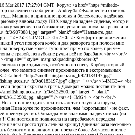
 16 Mar 2017 17:27:04 GMT
Форум: <a href="https://mikado-
тор последнего сообщения: Andrej<br />Количество ответов:
4,5 года. Машина в принципе простая и более-менее надёжная,
 рыбалку вдвоём лодку ПВХ кладу на заднее сиденье, мотор и
, лодку закрепляю на багажнике, установленном на крыше или
/_fr/0/9078884.jpg" target="_blank" title="Нажмите, для
" align="" /></a><!--IMG1--> <br /><br /> Комфорт при движении
нький угол поворота колёс и для разворота три полосы мне
я на повёрнутые колёса тупо прёт прямо по колее, при чём
оны с травой, неглубокие ручьи всё по барабану. <br /><br />
><img alt="" style="margin:0;padding:0;border:0;"
тно увеличило проходимость, особенно по снегу. Карбюраторный
колее, что заметно снижает проходимость в экстремальных
<a href="http://smolfishing.ucoz.ru/_fr/0/0183197.jpg"
fishing.ucoz.ru/_fr/0/s0183197.jpg" align="" /></a><!--IMG3--> <br
 если пороги скрыты в грязи. Домкрат можно поставить под
molfishing.ucoz.ru/_fr/0/6132500.jpg" target="_blank"
fr/0/s6132500.jpg" align="" /></a><!--IMG4--> <br /><br />
о за это приходится платить - летят полуоси и шрусы,
нная Нива хуже по проходимости, чем "коротышка" - не факт,
т ей преимущество. Однажды мои знакомые на двух нивах (на
а!!! Она постоянно подвисала на нагребаемом передком
ы все шансы просто тупо лечь на крышу! Длинная база несколько
стать безногим инвалидом при поездке более 2-х часов вполне