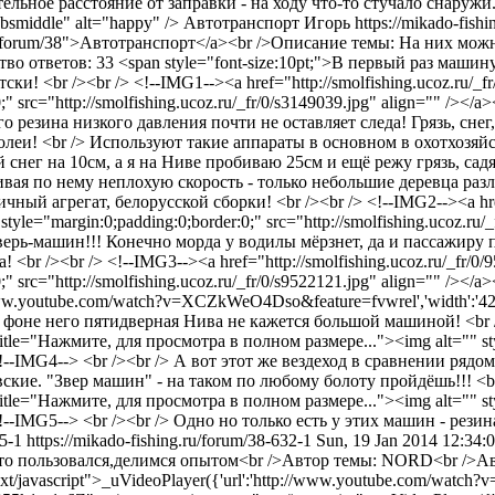
чительное расстояние от заправки - на ходу что-то стучало снар
absmiddle" alt="happy" />
Автотранспорт
Игорь
https://mikado-fish
.ru/forum/38">Автотранспорт</a><br />Описание темы: На них можн
во ответов: 33
<span style="font-size:10pt;">В первый раз маши
и! <br /><br /> <!--IMG1--><a href="http://smolfishing.ucoz.ru/_f
;" src="http://smolfishing.ucoz.ru/_fr/0/s3149039.jpg" align="" />
го резина низкого давления почти не оставляет следа! Грязь, сне
леи! <br /> Используют такие аппараты в основном в охотхозяйст
снег на 10см, а я на Ниве пробиваю 25см и ещё режу грязь, сад
вивая по нему неплохую скорость - только небольшие деревца раз
ый агрегат, белорусской сборки! <br /><br /> <!--IMG2--><a href="
yle="margin:0;padding:0;border:0;" src="http://smolfishing.ucoz.ru/_
ерь-машин!!! Конечно морда у водилы мёрзнет, да и пассажиру пр
<br /><br /> <!--IMG3--><a href="http://smolfishing.ucoz.ru/_fr/0/
;" src="http://smolfishing.ucoz.ru/_fr/0/s9522121.jpg" align="" /><
/www.youtube.com/watch?v=XCZkWeO4Dso&feature=fvwrel','width':'425',
а фоне него пятидверная Нива не кажется большой машиной! <br 
" title="Нажмите, для просмотра в полном размере..."><img alt="" st
</a><!--IMG4--> <br /><br /> А вот этот же вездеход в сравнении 
овские. "Звер машин" - на таком по любому болоту пройдёшь!!! <br
" title="Нажмите, для просмотра в полном размере..."><img alt="" st
/a><!--IMG5--> <br /><br /> Одно но только есть у этих машин - ре
15-1
https://mikado-fishing.ru/forum/38-632-1
Sun, 19 Jan 2014 12:34
Кто пользовался,делимся опытом<br />Автор темы: NORD<br />Ав
/javascript">_uVideoPlayer({'url':'http://www.youtube.com/watch?v=