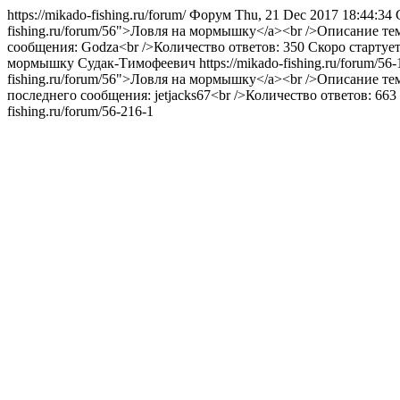
https://mikado-fishing.ru/forum/
Форум
Thu, 21 Dec 2017 18:44:3
fishing.ru/forum/56">Ловля на мормышку</a><br />Описание т
сообщения: Godza<br />Количество ответов: 350
Скоро стартуе
мормышку
Судак-Тимофеевич
https://mikado-fishing.ru/forum/56
fishing.ru/forum/56">Ловля на мормышку</a><br />Описание т
последнего сообщения: jetjacks67<br />Количество ответов: 663
fishing.ru/forum/56-216-1