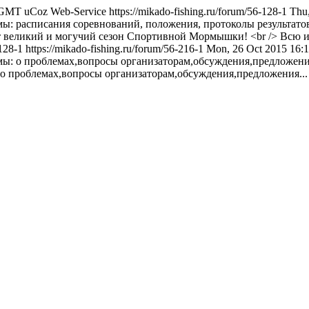
4 GMT
uCoz Web-Service
https://mikado-fishing.ru/forum/56-128-1
Thu
емы: расписания соревнований, положения, протоколы результат
т великий и могучий сезон Спортивной Мормышки! <br /> Всю и
-128-1
https://mikado-fishing.ru/forum/56-216-1
Mon, 26 Oct 2015 16
емы: о проблемах,вопросы организаторам,обсуждения,предложени
о проблемах,вопросы организаторам,обсуждения,предложения...