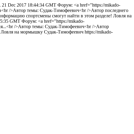
, 21 Dec 2017 18:44:34 GMT
Форум: <a href="https://mikado-
ов<br />Автор темы: Судак-Тимофеевич<br />Автор последнего
нформацию спортсмены смогут найти в этом разделе!
Ловля на
:15:35 GMT
Форум: <a href="https://mikado-
я...<br />Автор темы: Судак-Тимофеевич<br />Автор
Ловля на мормышку
Судак-Тимофеевич
https://mikado-