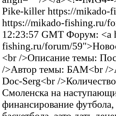
Pike-killer
https://mikado-f
https://mikado-fishing.ru/
12:23:57 GMT
Форум: <a h
fishing.ru/forum/59">Нов
<br />Описание темы: По
/>Автор темы: БАМ<br />
Doc-Serg<br />Количество 
Смоленска на наступающи
финансирование футбола, 
баскетбола, зато дать ден