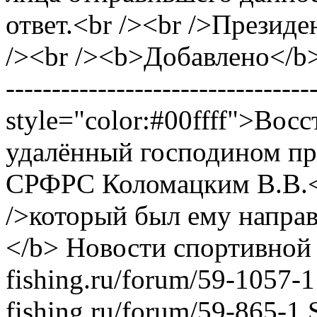
ответ.<br /><br />Прези
/><br /><b>Добавлено</b> (
------------------------------
style="color:#00ffff">Во
удалённый господином пр
СРФРС Коломацким В.В.<b
/>который был ему направ
</b>
Новости спортивной
fishing.ru/forum/59-1057-1
fishing.ru/forum/59-865-1