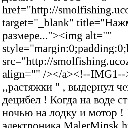
href="http://smolfishing.uc
target="_blank" title="На
размере..."><img alt=""
style="margin:0;padding:0;
src="http://smolfishing.uco
align="" /></a><!--IMG1-
,,растяжки " , выдернул ч
децибел ! Когда на воде с
ночью на лодку и мотор !
электроника
MalerMinsk
h