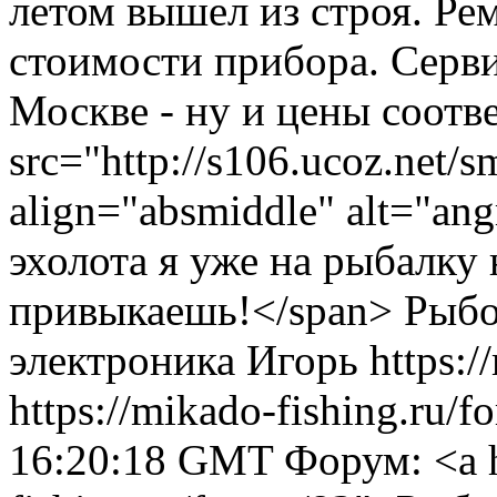
летом вышел из строя. Ре
стоимости прибора. Серви
Москве - ну и цены соотв
src="http://s106.ucoz.net/s
align="absmiddle" alt="ang
эхолота я уже на рыбалку
привыкаешь!</span>
Рыбо
электроника
Игорь
https:/
https://mikado-fishing.ru/
16:20:18 GMT
Форум: <a h