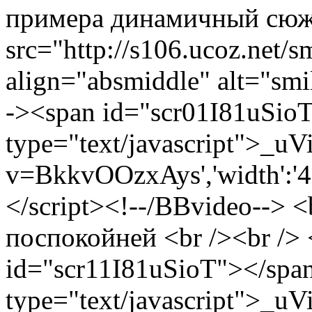
примера динамичный сюж
src="http://s106.ucoz.net/s
align="absmiddle" alt="smi
-><span id="scr01I81uSioT
type="text/javascript">_uV
v=BkkvOOzxAys','width':'425
</script><!--/BBvideo--> 
поспокойней <br /><br />
id="scr11I81uSioT"></span
type="text/javascript">_uV