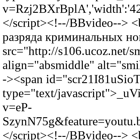
v=Rzj2BXrBplA','width':'425
</script><!--/BBvideo--> <
разряда криминальных но
src="http://s106.ucoz.net/s
align="absmiddle" alt="smi
-><span id="scr21I81uSioT
type="text/javascript">_uV
v=eP-
SzynN75g&feature=youtu.be',
</script><!--/BBvideo--> 