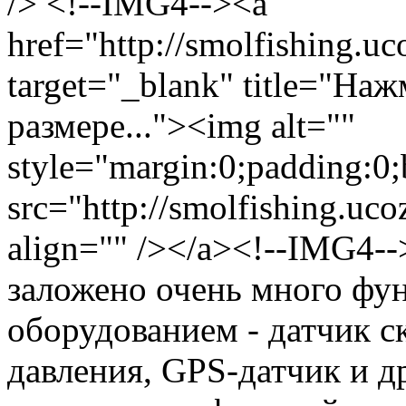
/> <!--IMG4--><a
href="http://smolfishing.uc
target="_blank" title="На
размере..."><img alt=""
style="margin:0;padding:0;
src="http://smolfishing.uco
align="" /></a><!--IMG4--
заложено очень много фу
оборудованием - датчик с
давления, GPS-датчик и д