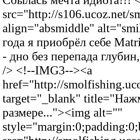
src="http://s106.ucoz.net/s
align="absmiddle" alt="sm
года я приобрёл себе Mat
- дно без перепада глубин,
/> <!--IMG3--><a
href="http://smolfishing.uc
target="_blank" title="На
размере..."><img alt=""
style="margin:0;padding:0;