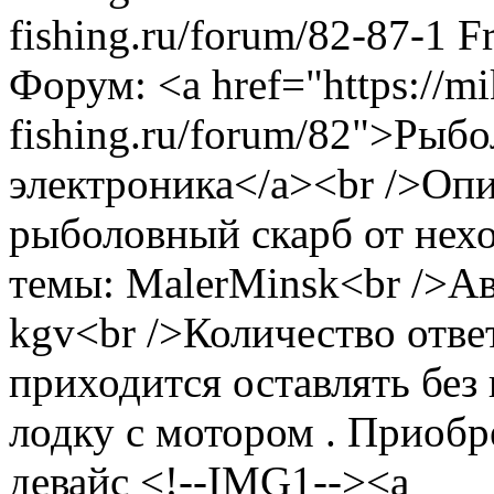
fishing.ru/forum/82-87-1
F
Форум: <a href="https://m
fishing.ru/forum/82">Рыб
электроника</a><br />Опи
рыболовный скарб от нех
темы: MalerMinsk<br />А
kgv<br />Количество ответ
приходится оставлять без 
лодку с мотором . Приобр
девайс <!--IMG1--><a