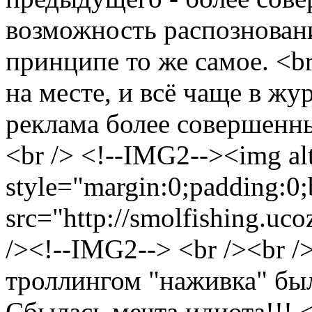
возможность распозновани
принципе то же самое. <br
на месте, и всё чаще в жу
реклама более совершенны
<br /> <!--IMG2--><img al
style="margin:0;padding:0;
src="http://smolfishing.uco
/><!--IMG2--> <br /><br /
троллингом "наживка" был
Сбылась мечта идиота!!! 