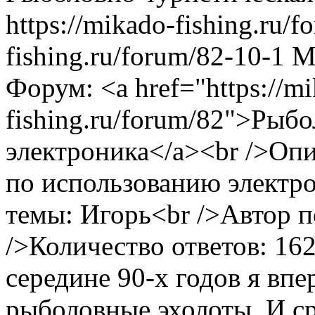
https://mikado-fishing.ru/
fishing.ru/forum/82-10-1
M
Форум: <a href="https://m
fishing.ru/forum/82">Рыб
электроника</a><br />Оп
по использованию электр
темы: Игорь<br />Автор п
/>Количество ответов: 16
середине 90-х годов я вп
рыболовные эхолоты. И сра