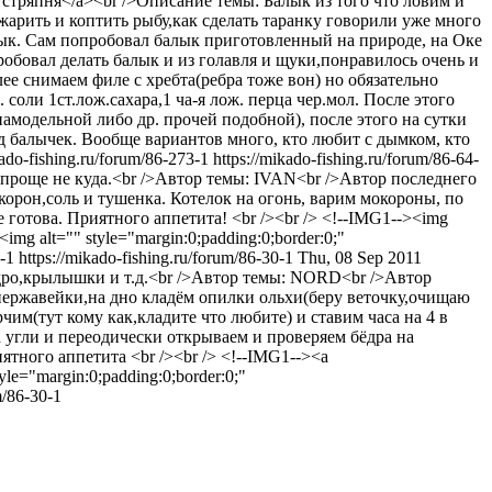
ая стряпня</a><br />Описание темы: Балык из того что ловим и
,жарить и коптить рыбу,как сделать таранку говорили уже много
алык. Сам попробовал балык приготовленный на природе, на Оке
робовал делать балык и из голавля и щуки,понравилось очень и
ее снимаем филе с хребта(ребра тоже вон) но обязательно
оли 1ст.лож.сахара,1 ча-я лож. перца чер.мол. После этого
амодельной либо др. прочей подобной), после этого на сутки
под балычек. Вообще вариантов много, кто любит с дымком, кто
kado-fishing.ru/forum/86-273-1
https://mikado-fishing.ru/forum/86-64-
ы: проще не куда.<br />Автор темы: IVAN<br />Автор последнего
корон,соль и тушенка. Котелок на огонь, варим мокороны, по
 готова. Приятного аппетита! <br /><br /> <!--IMG1--><img
><img alt="" style="margin:0;padding:0;border:0;"
4-1
https://mikado-fishing.ru/forum/86-30-1
Thu, 08 Sep 2011
бедро,крылышки и т.д.<br />Автор темы: NORD<br />Автор
нержавейки,на дно кладём опилки ольхи(беру веточку,очищаю
чим(тут кому как,кладите что любите) и ставим часа на 4 в
угли и переодически открываем и проверяем бёдра на
ятного аппетита <br /><br /> <!--IMG1--><a
yle="margin:0;padding:0;border:0;"
m/86-30-1