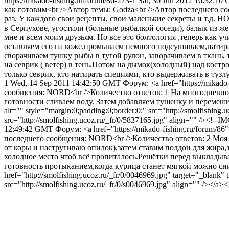
https://mikado-fishing.ru/forum/86-273-1
Sat, 30 Jun 2012 16:32:10
как готовим<br />Автор темы: Godza<br />Автор последнего со
раз. У каждого свои рецепты, свои маленькие секреты и т.д. Н
в Серпухове, угостили (больные рыбалкой соседи), балык из же
мне и всем моим друзьям. Но все это болтология ,теперь как у
оставляем его на коже,промываем немного подсушиваем,натираем
сворачиваем тушку рыбы в тугой рулон, заворачиваем в ткань,
на севрик ( ветер) в тень.Потом на дымок(холодный) над костр
только севрик, кто натирать специями, кто выдерживать в тузл
1
Wed, 14 Sep 2011 14:42:50 GMT
Форум: <a href="https://mika
сообщения: NORD<br />Количество ответов: 1
На многодневной
готовности сливаем воду. Затем добавляем тушенку и перемешив
alt="" style="margin:0;padding:0;border:0;" src="http://smolfishing
src="http://smolfishing.ucoz.ru/_fr/0/5837165.jpg" align="" /><!--I
12:49:42 GMT
Форум: <a href="https://mikado-fishing.ru/foru
последнего сообщения: NORD<br />Количество ответов: 2
Моя 
от коры и настругиваю опилок),затем ставим поддон для жира,з
холодное место чтоб всё пропиталось.Решётки перед выкладыв
готовность протыканием,когда курица станет мягкой можно сним
href="http://smolfishing.ucoz.ru/_fr/0/0046969.jpg" target="_blank
src="http://smolfishing.ucoz.ru/_fr/0/s0046969.jpg" align="" /></a>