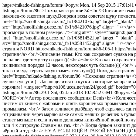
https://mikado-fishing.ru/forum/
Форум
Mon, 14 Sep 2015 17:01:4
fishing.ru/forum/86">Походная стряпня</a><br />Описание тем
наконец-то закоптил щуку.Вопреки всем советам щуку почистил
href="http://smolfishing.ucoz.ru/_fr/1/8421076.jpg" target="_blank
src="http://smolfishing.ucoz.ru/_fr/1/s8421076.jpg" align="" /></a>
просмотра в полном размере..."><img alt="" style="margin:0;paddin
href="http://smolfishing.ucoz.ru/_fr/1/0581452.jpg" target="_blank
src="http://smolfishing.ucoz.ru/_fr/1/s0581452.jpg" align="" 
стряпня
NORD
https://mikado-fishing.ru/forum/86-105-1
https://mi
стряпня</a><br />Описание темы: Кто как сохраняет судака на 
не нашел где тему эту создать((( <br /><br /> Кто как сохраняе
их живыми порядка 12 часов, некоторых чуть больше(((( <br /> А
так в никуда терять такую замечательную((((
Походная стряпня
href="https://mikado-fishing.ru/forum/86">Походная стряпня</a
лучше сулгуни ) . Лаваш делится на куски в которые заворачив
горячим ! <img src="http://s106.ucoz.net/sm/24/good.gif" border="0
fishing.ru/forum/86-29-1
Sat, 05 Jan 2013 10:58:52 GMT
Форум: <a
NORD<br />Автор последнего сообщения: Denis<br />Количеств
чистим от кишек с жабрами и опять хорошенько промываем пока 
промываем. <br /> Затем заливаем рыбёшку чтоб скрылась сант
отцеживании через марлю даже самых мелких рыбёшек в бульоне 
станет меньше и если нужно доливаем кипячённой водой,но луч
или 4-х литровую.Ставим на газ. <br /> Когда бульон закипит 
чёрный и т.д. <br /> НУ А ЕСЛИ ЕЩЁ В ТАКОЙ БУЛЬО