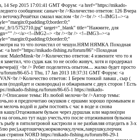
, 14 Sep 2015 17:01:41 GMT
Форум: <a href="https://mikado-
леднего сообщения: саныч<br />Количество ответов: 126
Вчера
веточку.Решётки смазал маслом <br /><br /> <!--IMG1--><a
yle="margin:0;padding:0;border:0;"
.ru/_fr/1/5752710.jpg" target="_blank" title="Нажмите, для
align="" /></a><!--IMG2--> <br /><br /> <!--IMG3--><a
yle="margin:0;padding:0;border:0;"
ое несмотря на то что почистил от чешуи.НЯМ НЯМКА
Походная
: <a href="https://mikado-fishing.ru/forum/86">Походная
ия: MalerMinsk<br />Количество ответов: 4
извените что то я
 я заметил, что судак как то не особо живуч, хотя и продержал
ечера((( <br /> Ребят поделитесь опытом.... жалко будет просто
.ru/forum/86-65-1
Thu, 17 Jan 2013 18:37:31 GMT
Форум: <a
 IVAN<br />Количество ответов: 1
Берем тонкий лаваш , сыр (
ля (подойдет и сковородка) и обжариваем с двух сторон ! Есть
tps://mikado-fishing.ru/forum/86-65-1
https://mikado-
><br />Описание темы: Из любой мелочи<br />Автор темы:
очь,но я предпочитаю окушков с ершами хорошо промываем и
мелочь водой и даём постоять с час в воде и снова
я в кашу.Отцеживаем бульон через дуршлак или марлю(при
 на огонь,но тут надо учесть,что после отцеживания бульона
ь рыбу в пятилитровой кастрюли и не разбавляя отцедить в 3-х
люблю рис),картошечку,морковочку,лучок,лаврушку,перчик
ая стряпня
NORD
https://mikado-fishing.ru/forum/86-29-1