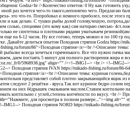
 GMT
Форум: <a href="https://mikado-fishing.ru/forum/86">Походн
общения: Godza<br />Количество ответов: 0
Ну как готовить уху
О иной раз хочется чего-то такого,непонятно чего. Предлагаю б
реха- это что-то. Попробовал и немного приболел, после этого п
чили и как делаю. С тушки рыбы долой голову,чешую, потроха,дал
 солью, специями (это кому как) сам натираю смесью- 4ст.лож. с
 только не синтетика и плотными рядами уматываем резинкой(ави
ом еще на 6-12 часов. Ну все готово, теперь можно и по 100 гр 
уке. Давайте делиться опытом
Походная стряпня
Godza
https://mi
do-fishing.ru/forum/86">Походная стряпня</a><br />Описание тем
 рыбалке всегда хочеться горяченького. Все что нужно пачка ма
аем, даем постаять 5 минут для полного растворения жира и все
.ucoz.ru/_fr/0/5968938.jpg" align="" /><!--IMG1--> <br /> <!--IMG2--
MG2-->
Походная стряпня
IVAN
https://mikado-fishing.ru/forum/86-6
m/86">Походная стряпня</a><br />Описание темы: куриная голень,
коптильня представляет собой плотно закрывающийся ящик из 
атем следуют 2 решётки - яруса.Так вот куриное бедро солим пер
анием на них бёдрышек смазываем маслом.Ставим коптильню на 
ать коптильню с углей,степень копчёности по вкусу. <br /> При
" title="Нажмите, для просмотра в полном размере..."><img alt="" st
<!--IMG1-->
Походная стряпня
NORD
https://mikado-fishing.ru/foru