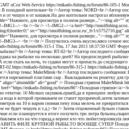
1 GMT
uCoz Web-Service
https://mikado-fishing.ru/forum/86-105-1
Mon
ы: В походной коптильне<br />Автор темы: NORD<br />Автор пос
 и от чешуи и от кишков.На дно коптильни настрогал яблоневую 
" title="Нажмите, для просмотра в полном размере..."><img alt="" st
<!--IMG1--> <br /><br /> <!--IMG2--><a href="http://smolfishing.ucoz
g:0;border:0;" src="http://smolfishing.ucoz.ru/_fr/1/s5752710.jpg" 
" title="Нажмите, для просмотра в полном размере..."><img alt="" st
/></a><!--IMG3--> <br /><br /> Получилось очень вкусно,мясо сочн
kado-fishing.ru/forum/86-315-1
Thu, 17 Jan 2013 18:37:50 GMT
Форум
рыбалке?<br />Автор темы: RT-02<br />Автор последнего сообщен
т судака на рыбалке на несколько дней? На предпоследней рыбалке
 если ехать на ночь, то судаки могут и пропасть до следующего в
RT-02
https://mikado-fishing.ru/forum/86-315-1
https://mikado-fishing
><br />Автор темы: MalerMinsk<br />Автор последнего сообщения:
ается нарезанный пластами сыр . Выкладываем на решетку для гри
" align="absmiddle" alt="good" />
Походная стряпня
MalerMinsk
ht
 href="https://mikado-fishing.ru/forum/86">Походная стряпня</a
о ответов: 10
Мелких окушков,ершей,да в принципе любую мел
вода в которой промываем не станет прозрачной,затем заливаем 
иметров на 10 и варим снимая пену пока мелочь не превратитьс
не будет чешуек и т.д.) <br /> Затем отцеженный бульон ставим
ше если планируется в итоге получить три литра бульона,сварит
добавляем кто на что горазд,а вернее кто что любит:перловку(я 
Н ДОБАВИТЬ ФИЛЕ КРУПНОЙ РЫБЫ,ТО ВООБЩЕ СУПЕР
Походн