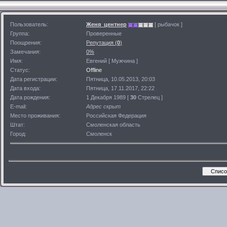
Пользователь:
Женя_центнер
[ рыбачок ]
Группа:
Проверенные
Поощрения:
Репутация (
0
)
Замечания:
0%
Имя:
Евгений [ Мужчина ]
Статус:
Offline
Дата регистрации:
Пятница, 10.05.2013, 20:03
Дата входа:
Пятница, 17.11.2017, 22:22
Дата рождения:
1 Декабря 1989 [
30
Стрелец ]
E-mail:
Адрес скрыт
Место проживания:
Российская Федерация
Штат:
Смоленская область
Город:
Смоленск