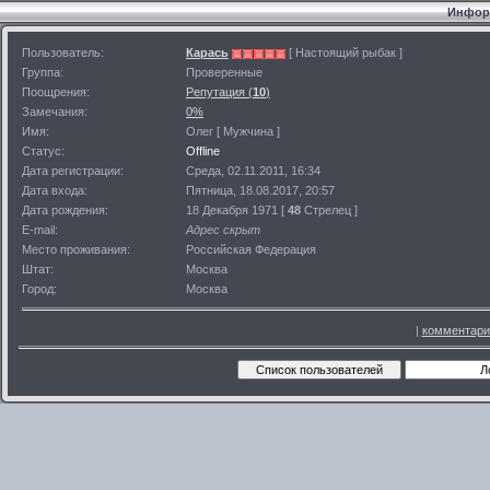
Информ
Пользователь:
Карась
[ Настоящий рыбак ]
Группа:
Проверенные
Поощрения:
Репутация (
10
)
Замечания:
0%
Имя:
Олег [ Мужчина ]
Статус:
Offline
Дата регистрации:
Среда, 02.11.2011, 16:34
Дата входа:
Пятница, 18.08.2017, 20:57
Дата рождения:
18 Декабря 1971 [
48
Стрелец ]
E-mail:
Адрес скрыт
Место проживания:
Российская Федерация
Штат:
Москва
Город:
Москва
|
комментари