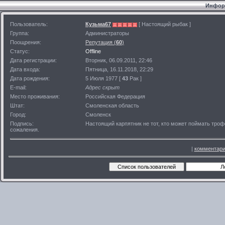
Информ
Пользователь:
Кузьма67
[ Настоящий рыбак ]
Группа:
Администраторы
Поощрения:
Репутация (
60
)
Статус:
Offline
Дата регистрации:
Вторник, 06.09.2011, 22:46
Дата входа:
Пятница, 16.11.2018, 22:29
Дата рождения:
5 Июля 1977 [
43
Рак ]
E-mail:
Адрес скрыт
Место проживания:
Российская Федерация
Штат:
Смоленская область
Город:
Смоленск
Подпись:
Настоящий карпятник не тот, кто может поймать трофе
сожаления.
|
комментари