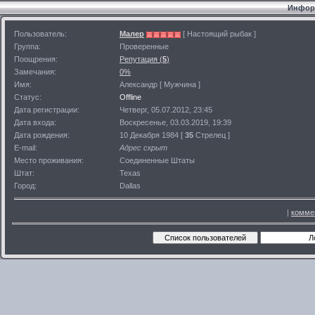
Информ
Пользователь:
Малер
[ Настоящий рыбак ]
Группа:
Проверенные
Поощрения:
Репутация (
5
)
Замечания:
0%
Имя:
Александр [ Мужчина ]
Статус:
Offline
Дата регистрации:
Четверг, 05.07.2012, 23:45
Дата входа:
Воскресенье, 03.03.2019, 19:39
Дата рождения:
10 Декабря 1984 [
35
Стрелец ]
E-mail:
Адрес скрыт
Место проживания:
Соединенные Штаты
Штат:
Texas
Город:
Dallas
|
комме