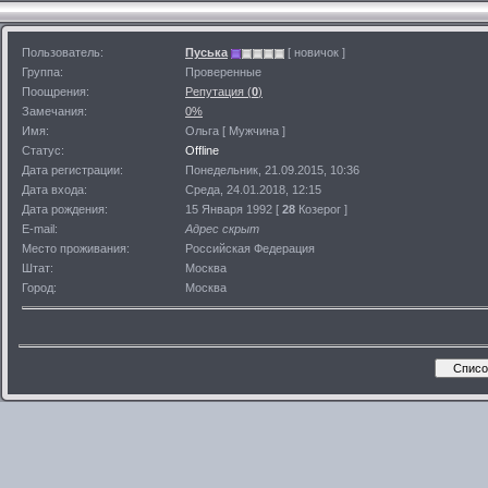
Пользователь:
Пуська
[ новичок ]
Группа:
Проверенные
Поощрения:
Репутация (
0
)
Замечания:
0%
Имя:
Ольга [ Мужчина ]
Статус:
Offline
Дата регистрации:
Понедельник, 21.09.2015, 10:36
Дата входа:
Среда, 24.01.2018, 12:15
Дата рождения:
15 Января 1992 [
28
Козерог ]
E-mail:
Адрес скрыт
Место проживания:
Российская Федерация
Штат:
Москва
Город:
Москва