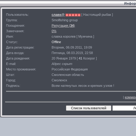
Информ
Пользователь:
славк@
[ Настоящий рыбак ]
Группа:
Smolfishing group
Поощрения:
Репутация (
34
)
Замечания:
0%
Имя:
славка королев [ Мужчина ]
Статус:
Offline
Дата регистрации:
Вторник, 06.09.2011, 19:09
Дата входа:
Пятница, 08.03.2019, 22:58
Дата рождения:
20 Января 1979 [
41
Козерог ]
E-mail:
Адрес скрыт
Место проживания:
Российская Федерация
Штат:
Смоленская область
Город:
Смоленск
Подпись:
Всем натянутых лесок и крепких узлов !
|
коммен