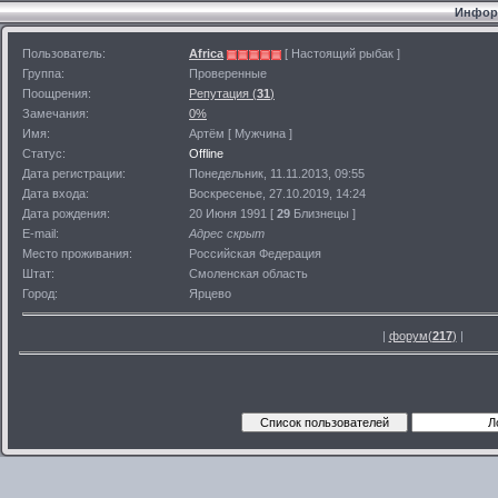
Информ
Пользователь:
Africa
[ Настоящий рыбак ]
Группа:
Проверенные
Поощрения:
Репутация (
31
)
Замечания:
0%
Имя:
Артём [ Мужчина ]
Статус:
Offline
Дата регистрации:
Понедельник, 11.11.2013, 09:55
Дата входа:
Воскресенье, 27.10.2019, 14:24
Дата рождения:
20 Июня 1991 [
29
Близнецы ]
E-mail:
Адрес скрыт
Место проживания:
Российская Федерация
Штат:
Смоленская область
Город:
Ярцево
|
форум(
217
)
|