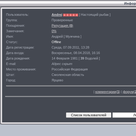
Информ
Пользователь:
Andrej
[ Настоящий рыбак ]
Группа:
Проверенные
Поощрения:
Репутация (
0
)
Замечания:
0%
Имя:
Андрей [ Мужчина ]
Статус:
Offline
Дата регистрации:
Среда, 07.09.2011, 13:28
Дата входа:
Воскресенье, 08.04.2018, 16:16
Дата рождения:
14 Февраля 1981 [
39
Водолей ]
E-mail:
Адрес скрыт
Место проживания:
Российская Федерация
Штат:
Смоленская область
Город:
Ярцево
|
комментарии(
1
)
|
форум(