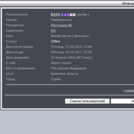
Информ
Пользователь:
BASS
[ рыбак ]
Группа:
Проверенные
Поощрения:
Репутация (
6
)
Замечания:
0%
Имя:
Wasilij Saizew [ Мужчина ]
Статус:
Offline
Дата регистрации:
Пятница, 27.09.2013, 13:44
Дата входа:
Пятница, 20.10.2017, 23:39
Дата рождения:
24 Апреля 1953 [
67
Телец ]
E-mail:
Адрес скрыт
Место проживания:
Российская Федерация
Штат:
Брянская область
Город:
Сураж
|
комме