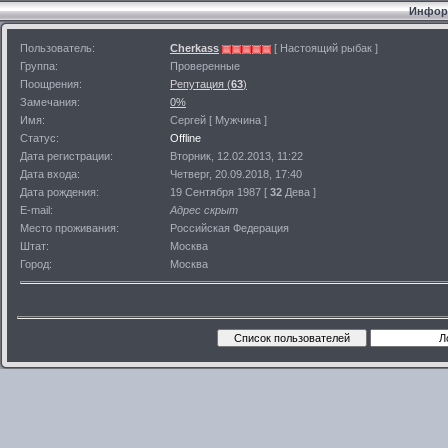
Информ
Пользователь:
Cherkass
[ Настоящий рыбак ]
Группа:
Проверенные
Поощрения:
Репутация (
63
)
Замечания:
0%
Имя:
Сергей [ Мужчина ]
Статус:
Offline
Дата регистрации:
Вторник, 12.02.2013, 11:22
Дата входа:
Четверг, 20.09.2018, 17:40
Дата рождения:
19 Сентября 1987 [
32
Дева ]
E-mail:
Адрес скрыт
Место проживания:
Российская Федерация
Штат:
Москва
Город:
Москва