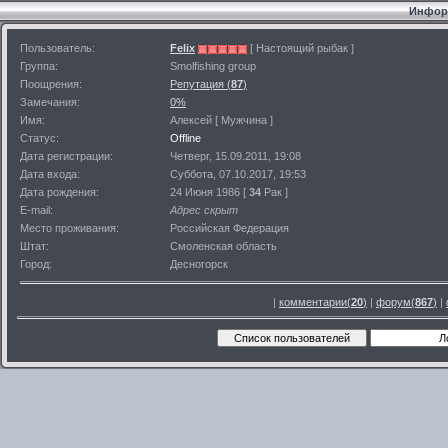
Информ
Пользователь:
Felix
[ Настоящий рыбак ]
Группа:
Smolfishing group
Поощрения:
Репутация (
87
)
Замечания:
0%
Имя:
Алексей [ Мужчина ]
Статус:
Offline
Дата регистрации:
Четверг, 15.09.2011, 19:08
Дата входа:
Суббота, 07.10.2017, 19:53
Дата рождения:
24 Июня 1986 [
34
Рак ]
E-mail:
Адрес скрыт
Место проживания:
Российская Федерация
Штат:
Смоленская область
Город:
Десногорск
|
комментарии(
20
)
|
форум(
867
)
|