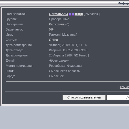
Информ
Пользователь:
German2063
[ рыбачок ]
Группа:
Проверенные
Поощрения:
Репутация (
0
)
Замечания:
0%
Имя:
Герман [ Мужчина ]
Статус:
Offline
Дата регистрации:
Четверг, 29.09.2011, 14:14
Дата входа:
Вторник, 11.02.2020, 09:18
Дата рождения:
26 Апреля 1968 [
52
Телец ]
E-mail:
Адрес скрыт
Место проживания:
Российская Федерация
Штат:
Смоленская область
Город:
Смоленск
|
комме