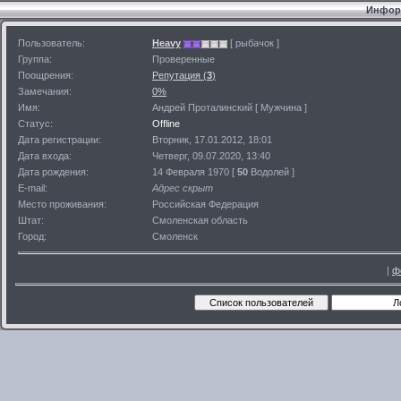
Информ
Пользователь:
Heavy
[ рыбачок ]
Группа:
Проверенные
Поощрения:
Репутация (
3
)
Замечания:
0%
Имя:
Андрей Проталинский [ Мужчина ]
Статус:
Offline
Дата регистрации:
Вторник, 17.01.2012, 18:01
Дата входа:
Четверг, 09.07.2020, 13:40
Дата рождения:
14 Февраля 1970 [
50
Водолей ]
E-mail:
Адрес скрыт
Место проживания:
Российская Федерация
Штат:
Смоленская область
Город:
Смоленск
|
ф