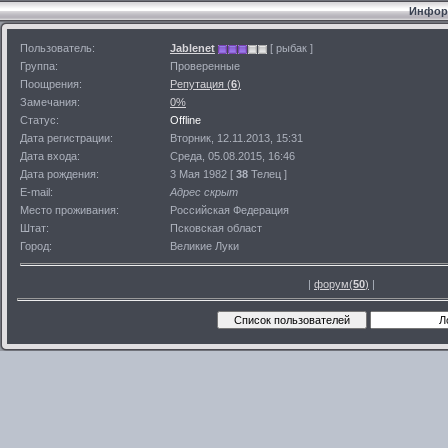
Информ
Пользователь:
Jablenet
[ рыбак ]
Группа:
Проверенные
Поощрения:
Репутация (
6
)
Замечания:
0%
Статус:
Offline
Дата регистрации:
Вторник, 12.11.2013, 15:31
Дата входа:
Среда, 05.08.2015, 16:46
Дата рождения:
3 Мая 1982 [
38
Телец ]
E-mail:
Адрес скрыт
Место проживания:
Российская Федерация
Штат:
Псковская област
Город:
Великие Луки
|
форум(
50
)
|