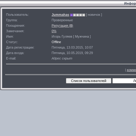
Информ
Пользователь:
Jummahas
[ новичок ]
Группа:
Проверенные
Поощрения:
Репутация (
0
)
Замечания:
0%
Имя:
Игорь Гуляев [ Мужчина ]
Статус:
Offline
Дата регистрации:
Пятница, 13.03.2015, 10:07
Дата входа:
Пятница, 10.05.2019, 09:29
E-mail:
Адрес скрыт
|
комме