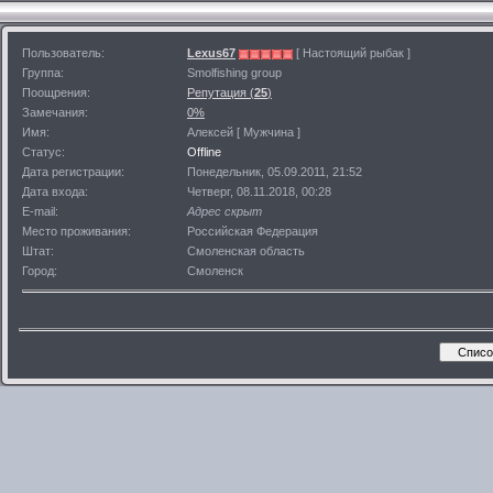
Пользователь:
Lexus67
[ Настоящий рыбак ]
Группа:
Smolfishing group
Поощрения:
Репутация (
25
)
Замечания:
0%
Имя:
Алексей [ Мужчина ]
Статус:
Offline
Дата регистрации:
Понедельник, 05.09.2011, 21:52
Дата входа:
Четверг, 08.11.2018, 00:28
E-mail:
Адрес скрыт
Место проживания:
Российская Федерация
Штат:
Смоленская область
Город:
Смоленск