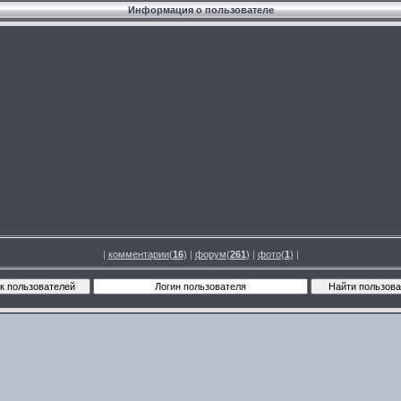
Информация о пользователе
|
комментарии(
16
)
|
форум(
261
)
|
фото(
1
)
|