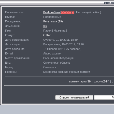
Информ
Пользователь:
PavluxaSmol
[ Настоящий рыбак ]
Группа:
Проверенные
Поощрения:
Репутация (
19
)
Замечания:
0%
Имя:
Павел [ Мужчина ]
Статус:
Offline
Дата регистрации:
Суббота, 01.10.2011, 18:59
Дата входа:
Воскресенье, 10.03.2019, 03:26
Дата рождения:
13 Января 1984 [
36
Козерог ]
E-mail:
Адрес скрыт
Место проживания:
Российская Федерация
Штат:
Смоленская область
Город:
Смоленск
Подпись:
Как всегда клевало вчера и завтра!!!
|
комментарии(
39
)
|
форум(
344
)
|
с