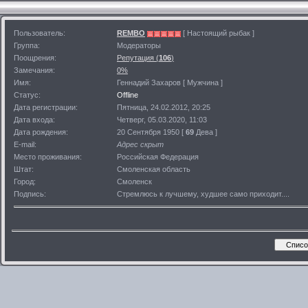
Пользователь:
REMBO
[ Настоящий рыбак ]
Группа:
Модераторы
Поощрения:
Репутация (
106
)
Замечания:
0%
Имя:
Геннадий Захаров [ Мужчина ]
Статус:
Offline
Дата регистрации:
Пятница, 24.02.2012, 20:25
Дата входа:
Четверг, 05.03.2020, 11:03
Дата рождения:
20 Сентября 1950 [
69
Дева ]
E-mail:
Адрес скрыт
Место проживания:
Российская Федерация
Штат:
Смоленская область
Город:
Смоленск
Подпись:
Стремлюсь к лучшему, худшее само приходит....