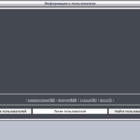
Информация о пользователе
|
комментарии(
52
)
|
форум(
818
)
|
статьи(
31
)
|
фото(
1
)
|