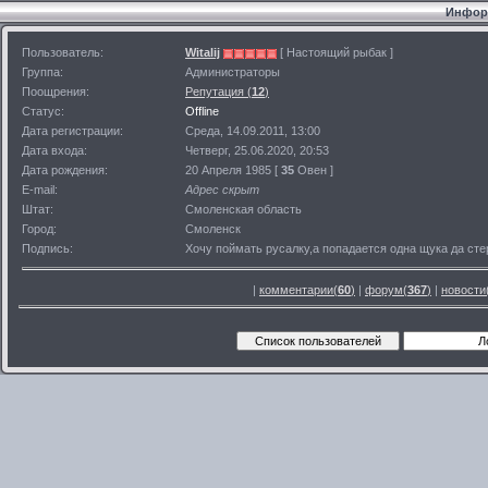
Информ
Пользователь:
Witalij
[ Настоящий рыбак ]
Группа:
Администраторы
Поощрения:
Репутация (
12
)
Статус:
Offline
Дата регистрации:
Среда, 14.09.2011, 13:00
Дата входа:
Четверг, 25.06.2020, 20:53
Дата рождения:
20 Апреля 1985 [
35
Овен ]
E-mail:
Адрес скрыт
Штат:
Смоленская область
Город:
Смоленск
Подпись:
Хочу поймать русалку,а попадается одна щука да сте
|
комментарии(
60
)
|
форум(
367
)
|
новости