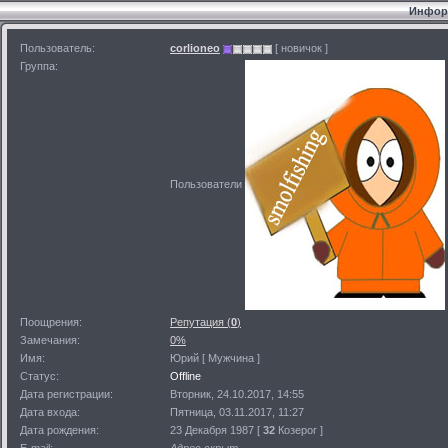
Информ
Пользователь:
corlioneo
[ новичок ]
Группа:
Пользователи
Поощрения:
Репутация (
0
)
Замечания:
0%
Имя:
Юрий [ Мужчина ]
Статус:
Offline
Дата регистрации:
Вторник, 24.10.2017, 14:55
Дата входа:
Пятница, 03.11.2017, 11:27
Дата рождения:
23 Декабря 1987 [
32
Козерог ]