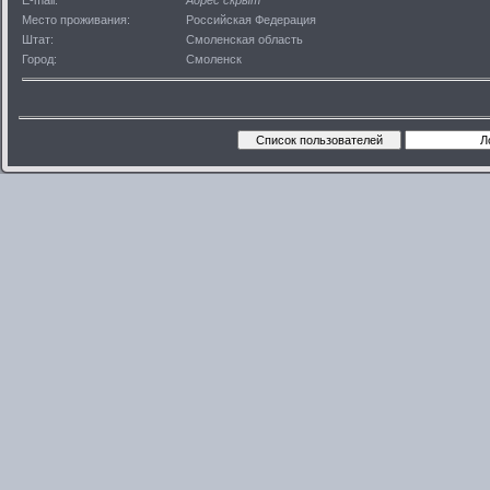
E-mail:
Адрес скрыт
Место проживания:
Российская Федерация
Штат:
Смоленская область
Город:
Смоленск