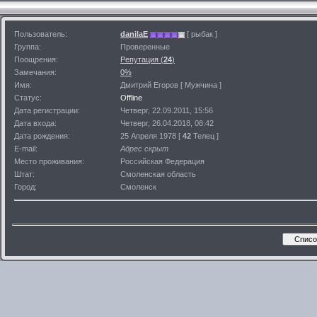
Пользователь:
danilaE
[ рыбак ]
Группа:
Проверенные
Поощрения:
Репутация (
24
)
Замечания:
0%
Имя:
Дмитрий Егоров [ Мужчина ]
Статус:
Offline
Дата регистрации:
Четверг, 22.09.2011, 15:56
Дата входа:
Четверг, 26.04.2018, 08:42
Дата рождения:
25 Апреля 1978 [
42
Телец ]
E-mail:
Адрес скрыт
Место проживания:
Российская Федерация
Штат:
Смоленская область
Город:
Смоленск