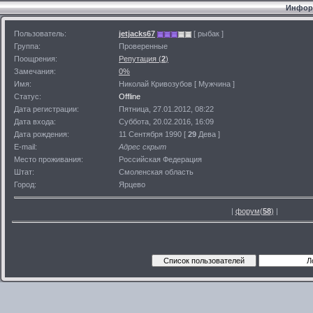
Информ
Пользователь:
jetjacks67
[ рыбак ]
Группа:
Проверенные
Поощрения:
Репутация (
2
)
Замечания:
0%
Имя:
Николай Кривозубов [ Мужчина ]
Статус:
Offline
Дата регистрации:
Пятница, 27.01.2012, 08:22
Дата входа:
Суббота, 20.02.2016, 16:09
Дата рождения:
11 Сентября 1990 [
29
Дева ]
E-mail:
Адрес скрыт
Место проживания:
Российская Федерация
Штат:
Смоленская область
Город:
Ярцево
|
форум(
58
)
|