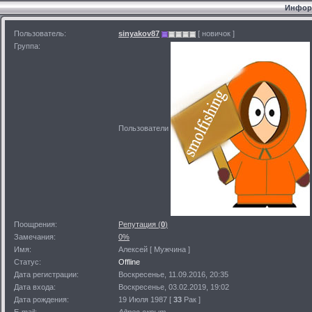
Информ
Пользователь:
sinyakov87
[ новичок ]
Группа:
Пользователи
Поощрения:
Репутация (
0
)
Замечания:
0%
Имя:
Алексей [ Мужчина ]
Статус:
Offline
Дата регистрации:
Воскресенье, 11.09.2016, 20:35
Дата входа:
Воскресенье, 03.02.2019, 19:02
Дата рождения:
19 Июля 1987 [
33
Рак ]