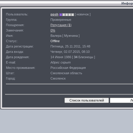
Информ
Пользователь:
ppsh
[ новичок ]
Группа:
Проверенные
Поощрения:
Репутация (
1
)
Замечания:
0%
Имя:
Валера [ Мужчина ]
Статус:
Offline
Дата регистрации:
Пятница, 25.11.2011, 15:48
Дата входа:
Четверг, 02.07.2015, 08:10
Дата рождения:
14 Июня 1986 [
34
Близнецы ]
E-mail:
Адрес скрыт
Место проживания:
Российская Федерация
Штат:
Смоленская область
Город:
Смоленск