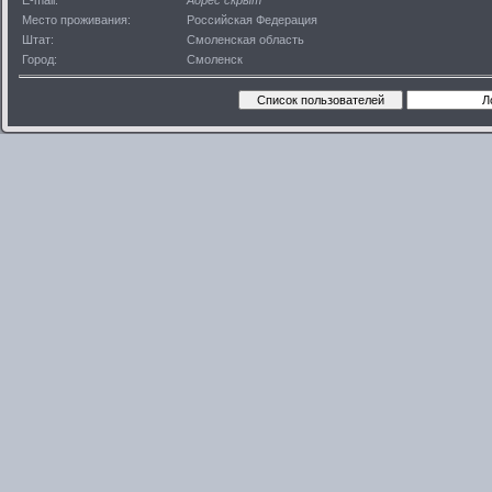
E-mail:
Адрес скрыт
Место проживания:
Российская Федерация
Штат:
Смоленская область
Город:
Смоленск