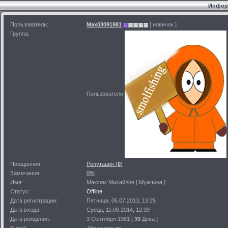
Информ
Пользователь:
Max03091981
[ новичок ]
Группа:
Пользователи
Поощрения:
Репутация (
0
)
Замечания:
0%
Имя:
Максим Михайлов [ Мужчина ]
Статус:
Offline
Дата регистрации:
Пятница, 05.07.2013, 13:25
Дата входа:
Среда, 11.06.2014, 12:39
Дата рождения:
3 Сентября 1981 [
39
Дева ]