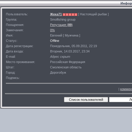
Информ
Пользователь:
Жека71
[ Настоящий рыбак ]
Группа:
Smolfishing group
Поощрения:
Репутация (
89
)
Замечания:
0%
Имя:
Евгений [ Мужчина ]
Статус:
Offline
Дата регистрации:
Понедельник, 05.09.2011, 22:19
Дата входа:
Вторник, 14.03.2017, 23:34
E-mail:
Адрес скрыт
Место проживания:
Российская Федерация
Штат:
Смоленская область
Город:
Дорогобуж
Подпись:
|
коммен