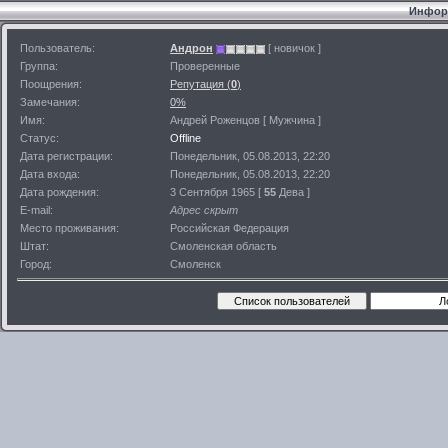
Информ
Пользователь:
Андрон
[ новичок ]
Группа:
Проверенные
Поощрения:
Репутация (
0
)
Замечания:
0%
Имя:
Андрей Роженцов [ Мужчина ]
Статус:
Offline
Дата регистрации:
Понедельник, 05.08.2013, 22:20
Дата входа:
Понедельник, 05.08.2013, 22:20
Дата рождения:
3 Сентября 1965 [
55
Дева ]
E-mail:
Адрес скрыт
Место проживания:
Российская Федерация
Штат:
Смоленская область
Город:
Смоленск