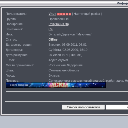
Информ
Пользователь:
Vitus
[ Настоящий рыбак ]
Группа:
Проверенные
Поощрения:
Репутация (
8
)
Замечания:
0%
Имя:
Виталий Дергунов [ Мужчина ]
Статус:
Offline
Дата регистрации:
Вторник, 06.09.2011, 08:01
Дата входа:
Суббота, 02.05.2020, 15:19
Дата рождения:
20 Июля 1971 [
49
Рак ]
E-mail:
Адрес скрыт
Место проживания:
Российская Федерация
Штат:
Смоленская область
Город:
Вязьма
Подпись:
Селекционеры вывели новый вид рыб: рыба-падла. Не 