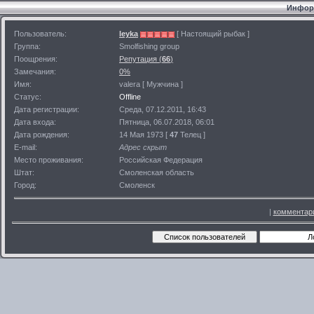
Информ
Пользователь:
leyka
[ Настоящий рыбак ]
Группа:
Smolfishing group
Поощрения:
Репутация (
66
)
Замечания:
0%
Имя:
valera [ Мужчина ]
Статус:
Offline
Дата регистрации:
Среда, 07.12.2011, 16:43
Дата входа:
Пятница, 06.07.2018, 06:01
Дата рождения:
14 Мая 1973 [
47
Телец ]
E-mail:
Адрес скрыт
Место проживания:
Российская Федерация
Штат:
Смоленская область
Город:
Смоленск
|
комментар