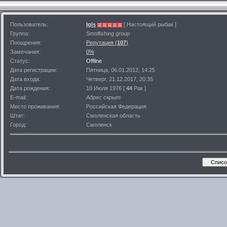
Пользователь:
Igls
[ Настоящий рыбак ]
Группа:
Smolfishing group
Поощрения:
Репутация (
107
)
Замечания:
0%
Статус:
Offline
Дата регистрации:
Пятница, 06.01.2012, 14:25
Дата входа:
Четверг, 21.12.2017, 20:35
Дата рождения:
10 Июля 1976 [
44
Рак ]
E-mail:
Адрес скрыт
Место проживания:
Российская Федерация
Штат:
Смоленская область
Город:
Смоленск