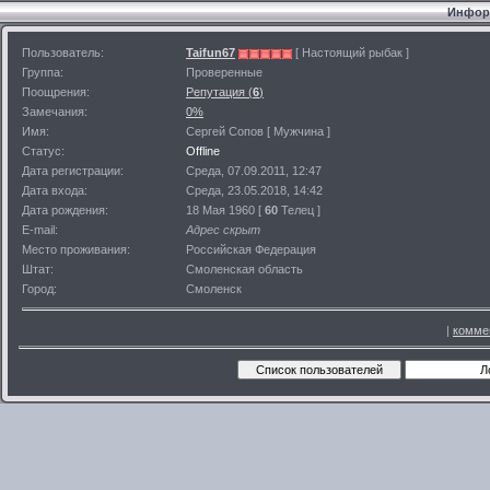
Информ
Пользователь:
Taifun67
[ Настоящий рыбак ]
Группа:
Проверенные
Поощрения:
Репутация (
6
)
Замечания:
0%
Имя:
Сергей Сопов [ Мужчина ]
Статус:
Offline
Дата регистрации:
Среда, 07.09.2011, 12:47
Дата входа:
Среда, 23.05.2018, 14:42
Дата рождения:
18 Мая 1960 [
60
Телец ]
E-mail:
Адрес скрыт
Место проживания:
Российская Федерация
Штат:
Смоленская область
Город:
Смоленск
|
комме