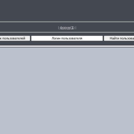
|
форум(
1
)
|