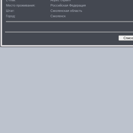
E-mail:
Адрес скрыт
Место проживания:
Российская Федерация
Штат:
Смоленская область
Город:
Смоленск