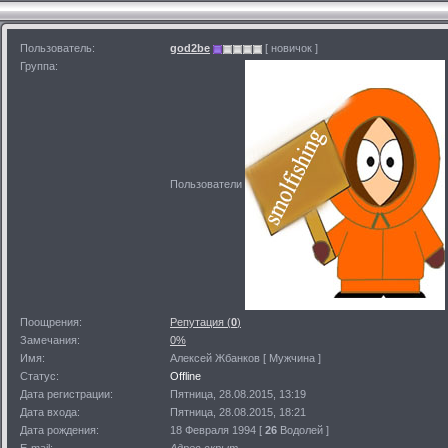
Пользователь:
god2be
[ новичок ]
Группа:
Пользователи
Поощрения:
Репутация (
0
)
Замечания:
0%
Имя:
Алексей Жбанков [ Мужчина ]
Статус:
Offline
Дата регистрации:
Пятница, 28.08.2015, 13:19
Дата входа:
Пятница, 28.08.2015, 18:21
Дата рождения:
18 Февраля 1994 [
26
Водолей ]