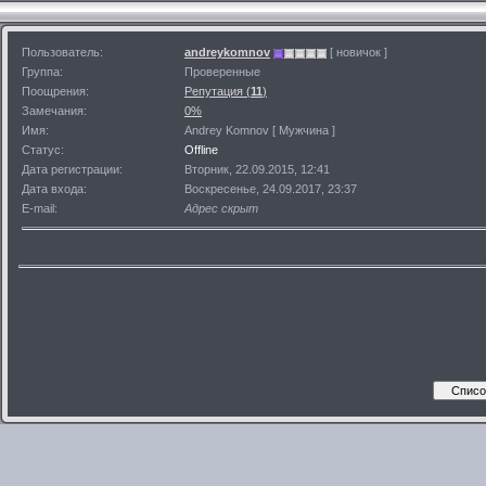
Пользователь:
andreykomnov
[ новичок ]
Группа:
Проверенные
Поощрения:
Репутация (
11
)
Замечания:
0%
Имя:
Andrey Komnov [ Мужчина ]
Статус:
Offline
Дата регистрации:
Вторник, 22.09.2015, 12:41
Дата входа:
Воскресенье, 24.09.2017, 23:37
E-mail:
Адрес скрыт