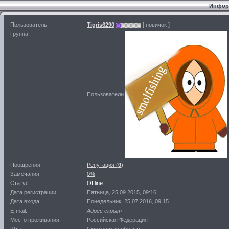
Информ
Пользователь:
Tigris6290
[ новичок ]
Группа:
Пользователи
Поощрения:
Репутация (
0
)
Замечания:
0%
Статус:
Offline
Дата регистрации:
Пятница, 25.09.2015, 09:16
Дата входа:
Понедельник, 25.07.2016, 09:15
E-mail:
Адрес скрыт
Место проживания:
Российская Федерация