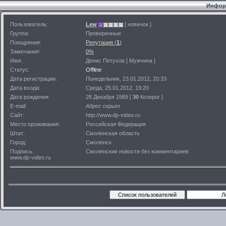
Информ
Пользователь:
Lew
[ новичок ]
Группа:
Проверенные
Поощрения:
Репутация (
1
)
Замечания:
0%
Имя:
Денис Петухов [ Мужчина ]
Статус:
Offline
Дата регистрации:
Понедельник, 23.01.2012, 20:33
Дата входа:
Среда, 25.01.2012, 19:20
Дата рождения:
28 Декабря 1989 [
30
Козерог ]
E-mail:
Адрес скрыт
Сайт:
http://www.dp-video.ru
Место проживания:
Российская Федерация
Штат:
Смоленская область
Город:
Смоленск
Подпись:
Смоленские новости без комментариев
www.dp-video.ru