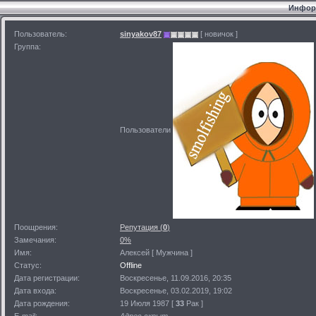
Информ
Пользователь:
sinyakov87
[ новичок ]
Группа:
Пользователи
Поощрения:
Репутация (
0
)
Замечания:
0%
Имя:
Алексей [ Мужчина ]
Статус:
Offline
Дата регистрации:
Воскресенье, 11.09.2016, 20:35
Дата входа:
Воскресенье, 03.02.2019, 19:02
Дата рождения:
19 Июля 1987 [
33
Рак ]