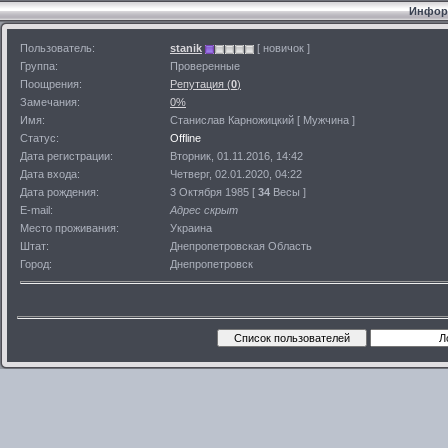
Информ
Пользователь:
stanik
[ новичок ]
Группа:
Проверенные
Поощрения:
Репутация (
0
)
Замечания:
0%
Имя:
Станислав Карножицкий [ Мужчина ]
Статус:
Offline
Дата регистрации:
Вторник, 01.11.2016, 14:42
Дата входа:
Четверг, 02.01.2020, 04:22
Дата рождения:
3 Октября 1985 [
34
Весы ]
E-mail:
Адрес скрыт
Место проживания:
Украина
Штат:
Днепропетровская Область
Город:
Днепропетровск