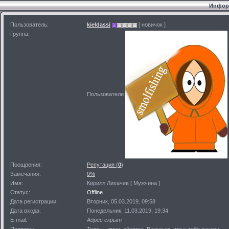
Информ
Пользователь:
kieldassi
[ новичок ]
Группа:
Пользователи
Поощрения:
Репутация (
0
)
Замечания:
0%
Имя:
Кирилл Лихачев [ Мужчина ]
Статус:
Offline
Дата регистрации:
Вторник, 05.03.2019, 09:58
Дата входа:
Понедельник, 11.03.2019, 19:34
E-mail:
Адрес скрыт